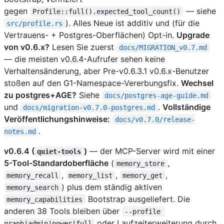
gegen
— siehe
Profile::full().expected_tool_count()
). Alles Neue ist additiv und (für die
src/profile.rs
Vertrauens- + Postgres-Oberflächen) Opt-in.
Upgrade
von v0.6.x?
Lesen Sie zuerst
docs/MIGRATION_v0.7.md
— die meisten v0.6.4-Aufrufer sehen keine
Verhaltensänderung, aber Pre-v0.6.3.1 v0.6.x-Benutzer
stoßen auf den G1-Namespace-Vererbungsfix.
Wechsel
zu postgres+AGE?
Siehe
docs/postgres-age-guide.md
und
.
Vollständige
docs/migration-v0.7.0-postgres.md
Veröffentlichungshinweise:
docs/v0.7.0/release-
.
notes.md
v0.6.4 (
)
— der MCP-Server wird mit einer
quiet-tools
5-Tool-Standardoberfläche
(
,
memory_store
,
,
,
memory_recall
memory_list
memory_get
) plus dem ständig aktiven
memory_search
Bootstrap ausgeliefert. Die
memory_capabilities
anderen 38 Tools bleiben über
--profile 
oder Laufzeiterweiterung durch
graph|admin|power|full