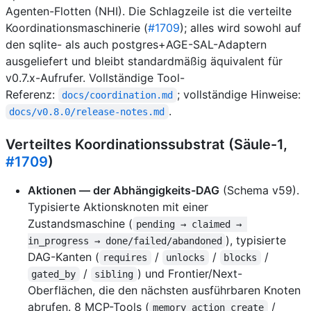
Agenten-Flotten (NHI). Die Schlagzeile ist die verteilte
Koordinationsmaschinerie (
#1709
); alles wird sowohl auf
den sqlite- als auch postgres+AGE-SAL-Adaptern
ausgeliefert und bleibt standardmäßig äquivalent für
v0.7.x-Aufrufer. Vollständige Tool-
Referenz:
; vollständige Hinweise:
docs/coordination.md
.
docs/v0.8.0/release-notes.md
Verteiltes Koordinationssubstrat (Säule-1,
#1709
)
Aktionen — der Abhängigkeits-DAG
(Schema v59).
Typisierte Aktionsknoten mit einer
Zustandsmaschine (
pending → claimed → 
), typisierte
in_progress → done/failed/abandoned
DAG-Kanten (
/
/
/
requires
unlocks
blocks
/
) und Frontier/Next-
gated_by
sibling
Oberflächen, die den nächsten ausführbaren Knoten
abrufen. 8 MCP-Tools (
/
memory_action_create