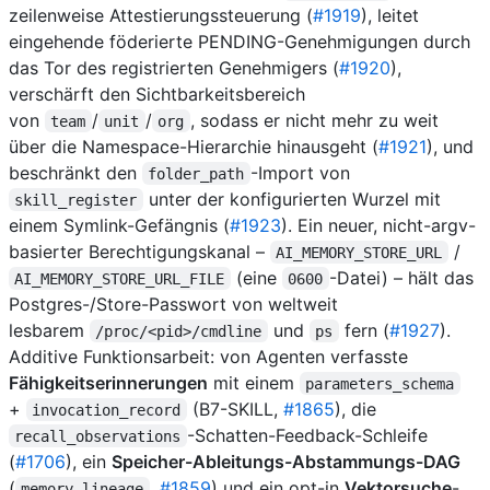
zeilenweise Attestierungssteuerung (
#1919
), leitet
eingehende föderierte PENDING-Genehmigungen durch
das Tor des registrierten Genehmigers (
#1920
),
verschärft den Sichtbarkeitsbereich
von
/
/
, sodass er nicht mehr zu weit
team
unit
org
über die Namespace-Hierarchie hinausgeht (
#1921
), und
beschränkt den
-Import von
folder_path
unter der konfigurierten Wurzel mit
skill_register
einem Symlink-Gefängnis (
#1923
). Ein neuer, nicht-argv-
basierter Berechtigungskanal –
/
AI_MEMORY_STORE_URL
(eine
-Datei) – hält das
AI_MEMORY_STORE_URL_FILE
0600
Postgres-/Store-Passwort von weltweit
lesbarem
und
fern (
#1927
).
/proc/<pid>/cmdline
ps
Additive Funktionsarbeit: von Agenten verfasste
Fähigkeitserinnerungen
mit einem
parameters_schema
+
(B7-SKILL,
#1865
), die
invocation_record
-Schatten-Feedback-Schleife
recall_observations
(
#1706
), ein
Speicher-Ableitungs-Abstammungs-DAG
(
,
#1859
) und ein opt-in
Vektorsuche
-
memory_lineage