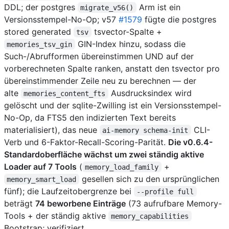
DDL; der postgres
Arm ist ein
migrate_v56()
Versionsstempel-No-Op; v57
#1579
fügte die postgres
stored generated
tsvector-Spalte +
tsv
GIN-Index hinzu, sodass die
memories_tsv_gin
Such-/Abrufformen übereinstimmen UND auf der
vorberechneten Spalte ranken, anstatt den tsvector pro
übereinstimmender Zeile neu zu berechnen — der
alte
Ausdrucksindex wird
memories_content_fts
gelöscht und der sqlite-Zwilling ist ein Versionsstempel-
No-Op, da FTS5 den indizierten Text bereits
materialisiert), das neue
CLI-
ai-memory schema-init
Verb und 6-Faktor-Recall-Scoring-Parität.
Die v0.6.4-
Standardoberfläche wächst um zwei ständig aktive
Loader auf 7 Tools
(
+
memory_load_family
gesellen sich zu den ursprünglichen
memory_smart_load
fünf); die Laufzeitobergrenze bei
--profile full
beträgt
74 beworbene Einträge
(73 aufrufbare Memory-
Tools + der ständig aktive
memory_capabilities
Bootstrap; verifiziert