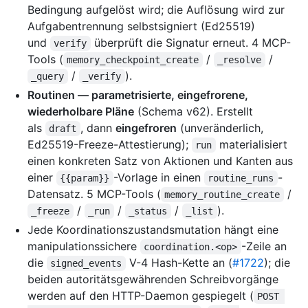
Bedingung aufgelöst wird; die Auflösung wird zur
Aufgabentrennung selbstsigniert (Ed25519)
und
überprüft die Signatur erneut. 4 MCP-
verify
Tools (
/
/
memory_checkpoint_create
_resolve
/
).
_query
_verify
Routinen — parametrisierte, eingefrorene,
wiederholbare Pläne
(Schema v62). Erstellt
als
, dann
eingefroren
(unveränderlich,
draft
Ed25519-Freeze-Attestierung);
materialisiert
run
einen konkreten Satz von Aktionen und Kanten aus
einer
-Vorlage in einen
-
{{param}}
routine_runs
Datensatz. 5 MCP-Tools (
/
memory_routine_create
/
/
/
).
_freeze
_run
_status
_list
Jede Koordinationszustandsmutation hängt eine
manipulationssichere
-Zeile an
coordination.<op>
die
V-4 Hash-Kette an (
#1722
); die
signed_events
beiden autoritätsgewährenden Schreibvorgänge
werden auf den HTTP-Daemon gespiegelt (
POST 