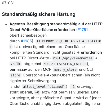
07-08".
Standardmäßig sichere Härtung
Agenten-Bestätigung standardmäßig auf der HTTP-
Direct-Write-Oberfläche erforderlich
(
#1751
,
oberflächenbezogen
durch
#1985
).
AI_MEMORY_REQUIRE_AGENT_ATTESTATIO
ist dreiwertig mit einem pro Oberfläche
N
kompilierten Standard: nicht gesetzt →
erforderlich
bei HTTP-Direct-Write (
+
POST /api/v1/memories
, abgelehnt
),
/bulk
403 ATTESTATION_FAILED
permissiv
auf den MCP
und CLI
memory_store
Operator-als-Akteur-Oberflächen (ein nicht
store
signierter Schreibvorgang
landet
);
erzwingt
attest_level="claimed"
=1
strikt überall,
erzwingt permissiv überall. Eine
=0
vorgelegte, aber gefälschte Signatur wird auf jeder
Oberfläche unabhängig davon abgelehnt. Signieren