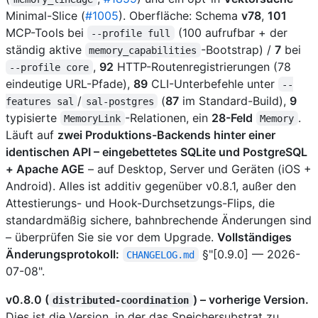
Minimal-Slice (
#1005
). Oberfläche: Schema
v78
,
101
MCP-Tools bei
(100 aufrufbar + der
--profile full
ständig aktive
-Bootstrap) /
7
bei
memory_capabilities
,
92
HTTP-Routenregistrierungen (78
--profile core
eindeutige URL-Pfade),
89
CLI-Unterbefehle unter
--
/
(
87
im Standard-Build),
9
features sal
sal-postgres
typisierte
-Relationen, ein
28-Feld
.
MemoryLink
Memory
Läuft auf
zwei Produktions-Backends hinter einer
identischen API – eingebettetes SQLite und PostgreSQL
+ Apache AGE
– auf Desktop, Server und Geräten (iOS +
Android). Alles ist additiv gegenüber v0.8.1, außer den
Attestierungs- und Hook-Durchsetzungs-Flips, die
standardmäßig sichere, bahnbrechende Änderungen sind
– überprüfen Sie sie vor dem Upgrade.
Vollständiges
Änderungsprotokoll:
§"[0.9.0] — 2026-
CHANGELOG.md
07-08".
v0.8.0 (
) – vorherige Version.
distributed-coordination
Dies ist die Version, in der das Speichersubstrat zu