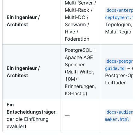
Multi-Server /
Multi-Rack /
docs/enterp
Ein Ingenieur /
Multi-DC /
deployment.m
Architekt
Schwarm /
Topologien, 
Hive /
Multi-Region
Föderation
PostgreSQL +
Apache AGE
docs/postgr
Speicher
Ein Ingenieur /
– e
guide.md
(Multi-Writer,
Architekt
Postgres-Ope
10M+
Leitfaden
Erinnerungen,
KG-lastig)
Ein
Entscheidungsträger
,
docs/audien
—
der die Einführung
maker.html
evaluiert