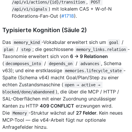
,
/api/v1/actions/{id}/transition
POST 
) mit lokalem CAS + W-of-N
/api/v1/signals
Föderations-Fan-Out (
#1718
).
Typisierte Kognition (Säule 2)
Das
-Vokabular erweitert sich um
/
memory_kind
goal
/
; die geschlossene
-
plan
step
memory_links.relation
Taxonomie erweitert sich von
6 → 9 Relationen
(
/
/
, Schema
decomposes_into
depends_on
advances
v63); und eine erstklassige
-
memories.lifecycle_state
Spalte (Schema v64) macht Goal/Plan/Step zu einer
echten Zustandsmaschine (
open → active → 
), die über die MCP / HTTP /
blocked/done/abandoned
SAL-Oberflächen mit einer Zuordnung unzulässiger
Kanten zu HTTP
409 CONFLICT
erzwungen wird.
Die
-Struktur wächst auf
27 Felder
. Kein neues
Memory
MCP-Tool — die v64-Arbeit fügt nur optionale
Anfragefelder hinzu.