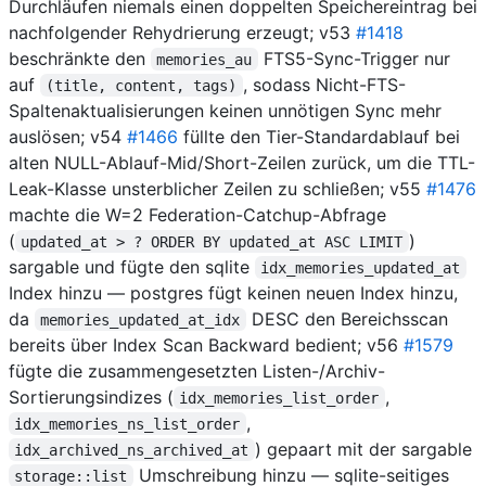
Durchläufen niemals einen doppelten Speichereintrag bei
nachfolgender Rehydrierung erzeugt; v53
#1418
beschränkte den
FTS5-Sync-Trigger nur
memories_au
auf
, sodass Nicht-FTS-
(title, content, tags)
Spaltenaktualisierungen keinen unnötigen Sync mehr
auslösen; v54
#1466
füllte den Tier-Standardablauf bei
alten NULL-Ablauf-Mid/Short-Zeilen zurück, um die TTL-
Leak-Klasse unsterblicher Zeilen zu schließen; v55
#1476
machte die W=2 Federation-Catchup-Abfrage
(
)
updated_at > ? ORDER BY updated_at ASC LIMIT
sargable und fügte den sqlite
idx_memories_updated_at
Index hinzu — postgres fügt keinen neuen Index hinzu,
da
DESC den Bereichsscan
memories_updated_at_idx
bereits über Index Scan Backward bedient; v56
#1579
fügte die zusammengesetzten Listen-/Archiv-
Sortierungsindizes (
,
idx_memories_list_order
,
idx_memories_ns_list_order
) gepaart mit der sargable
idx_archived_ns_archived_at
Umschreibung hinzu — sqlite-seitiges
storage::list