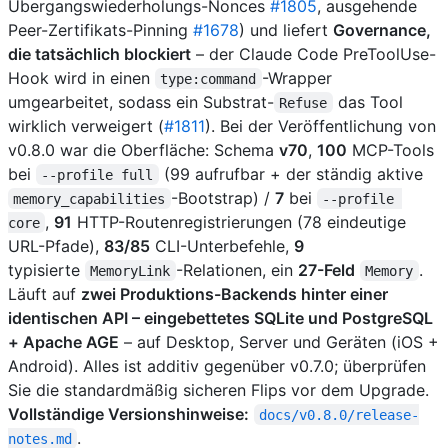
Übergangswiederholungs-Nonces
#1805
, ausgehende
Peer-Zertifikats-Pinning
#1678
) und liefert
Governance,
die tatsächlich blockiert
– der Claude Code PreToolUse-
Hook wird in einen
-Wrapper
type:command
umgearbeitet, sodass ein Substrat-
das Tool
Refuse
wirklich verweigert (
#1811
). Bei der Veröffentlichung von
v0.8.0 war die Oberfläche: Schema
v70
,
100
MCP-Tools
bei
(99 aufrufbar + der ständig aktive
--profile full
-Bootstrap) /
7
bei
memory_capabilities
--profile 
,
91
HTTP-Routenregistrierungen (78 eindeutige
core
URL-Pfade),
83/85
CLI-Unterbefehle,
9
typisierte
-Relationen, ein
27-Feld
.
MemoryLink
Memory
Läuft auf
zwei Produktions-Backends hinter einer
identischen API – eingebettetes SQLite und PostgreSQL
+ Apache AGE
– auf Desktop, Server und Geräten (iOS +
Android). Alles ist additiv gegenüber v0.7.0; überprüfen
Sie die standardmäßig sicheren Flips vor dem Upgrade.
Vollständige Versionshinweise:
docs/v0.8.0/release-
.
notes.md