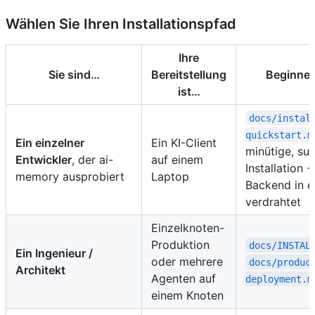
Wählen Sie Ihren Installationspfad
Ihre
Sie sind…
Bereitstellung
Beginnen 
ist…
docs/instal
quickstart.m
Ein einzelner
Ein KI-Client
minütige, su
Entwickler
, der ai-
auf einem
Installation 
memory ausprobiert
Laptop
Backend in e
verdrahtet
Einzelknoten-
Produktion
docs/INSTAL
Ein Ingenieur /
oder mehrere
docs/produc
Architekt
Agenten auf
deployment.m
einem Knoten