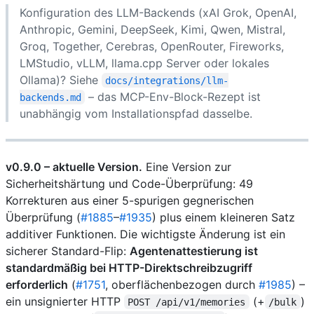
Konfiguration des LLM-Backends (xAI Grok, OpenAI,
Anthropic, Gemini, DeepSeek, Kimi, Qwen, Mistral,
Groq, Together, Cerebras, OpenRouter, Fireworks,
LMStudio, vLLM, llama.cpp Server oder lokales
Ollama)? Siehe
docs/integrations/llm-
– das MCP-Env-Block-Rezept ist
backends.md
unabhängig vom Installationspfad dasselbe.
v0.9.0 – aktuelle Version.
Eine Version zur
Sicherheitshärtung und Code-Überprüfung: 49
Korrekturen aus einer 5-spurigen gegnerischen
Überprüfung (
#1885
–
#1935
) plus einem kleineren Satz
additiver Funktionen. Die wichtigste Änderung ist ein
sicherer Standard-Flip:
Agentenattestierung ist
standardmäßig bei HTTP-Direktschreibzugriff
erforderlich
(
#1751
, oberflächenbezogen durch
#1985
) –
ein unsignierter HTTP
(+
)
POST /api/v1/memories
/bulk