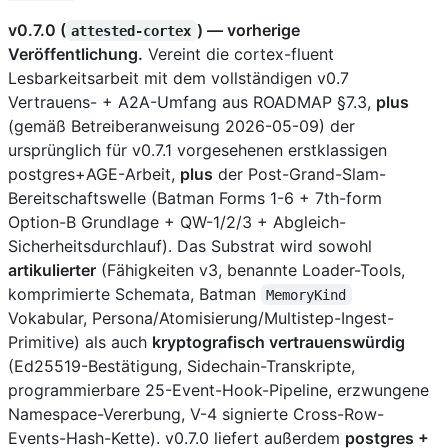
v0.7.0 (
) — vorherige
attested-cortex
Veröffentlichung.
Vereint die cortex-fluent
Lesbarkeitsarbeit mit dem vollständigen v0.7
Vertrauens- + A2A-Umfang aus ROADMAP §7.3,
plus
(gemäß Betreiberanweisung 2026-05-09) der
ursprünglich für v0.7.1 vorgesehenen erstklassigen
postgres+AGE-Arbeit,
plus
der Post-Grand-Slam-
Bereitschaftswelle (Batman Forms 1-6 + 7th-form
Option-B Grundlage + QW-1/2/3 + Abgleich-
Sicherheitsdurchlauf). Das Substrat wird sowohl
artikulierter
(Fähigkeiten v3, benannte Loader-Tools,
komprimierte Schemata, Batman
MemoryKind
Vokabular, Persona/Atomisierung/Multistep-Ingest-
Primitive) als auch
kryptografisch vertrauenswürdig
(Ed25519-Bestätigung, Sidechain-Transkripte,
programmierbare 25-Event-Hook-Pipeline, erzwungene
Namespace-Vererbung, V-4 signierte Cross-Row-
Events-Hash-Kette). v0.7.0 liefert außerdem
postgres +