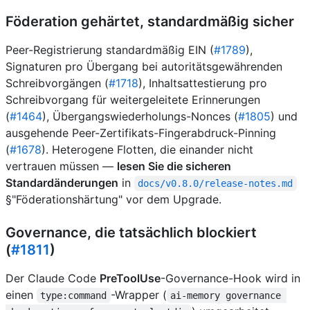
Föderation gehärtet, standardmäßig sicher
Peer-Registrierung standardmäßig EIN (
#1789
),
Signaturen pro Übergang bei autoritätsgewährenden
Schreibvorgängen (
#1718
), Inhaltsattestierung pro
Schreibvorgang für weitergeleitete Erinnerungen
(
#1464
), Übergangswiederholungs-Nonces (
#1805
) und
ausgehende Peer-Zertifikats-Fingerabdruck-Pinning
(
#1678
). Heterogene Flotten, die einander nicht
vertrauen müssen —
lesen Sie die sicheren
Standardänderungen
in
docs/v0.8.0/release-notes.md
§"Föderationshärtung" vor dem Upgrade.
Governance, die tatsächlich blockiert
(
#1811
)
Der Claude Code
PreToolUse
-Governance-Hook wird in
einen
-Wrapper (
type:command
ai-memory governance 