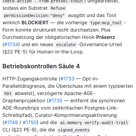
) umgearbeitet,
check-action --from-pretool-stdin
sodass ein Substrat
Refuse
ausgibt und das Tool
permissionDecision:"deny"
wirklich
BLOCKIERT
— die vorherige
-
type:mcp_tool
Form konnte strukturell nicht durchsetzen. Plus
Durchsetzung der obligatorischen Hook-
Präsenz
(
#1734
) und ein neues
-Governance-Urteil
escalate
(§22 PE-5) für Human-in-the-Loop.
Betriebskontrollen Säule 4
HTTP-Zugangskontrolle (
#1733
— Opt-in-
Parallelitätsgrenze, die Überschuss mit einem typisierten
abweist), verzögerte Apache-AGE-
503
Graphenprojektion (
#1735
— entfernt die synchronen
AGE-Roundtrips vom zeitkritischen Postgres-Link-
Schreibpfad), Curator-Komprimierungsaktivierung
(
#1749
/
#1750
) und die
ai-memory verify-audit-trail
CLI (§22 PE-8), die die
signed_events