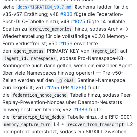
siehe
§schema-ladder für die
docs/MIGRATION_v0.7.md
v35-v57-Erzählung; v48
#933
fügte die Federation-
Push-DLQ-Tabelle hinzu; v49
#1025
fügte 14 nullable
Spalten zu
hinzu, sodass Archiv →
archived_memories
Wiederherstellung für die vollständige v0.7.0 Memory-
Form verlustfrei ist; v50
#1156
erweiterte
den
PRIMARY KEY von
auf
agent_quotas
(agent_id)
, sodass Pro-Namespace-K8-
(agent_id, namespace)
Kontingente auch dann gelten, wenn ein einzelner Agent
über viele Namespaces hinweg operiert — Pre-v50-
Zeilen werden auf den
Sentinel-Namespace
_global
zurückgefüllt; v51
#1255
(PR
#1296
) fügte
die
Tabelle hinzu, sodass Peer-
federation_nonce_cache
Replay-Prevention-Nonces über Daemon-Neustarts
hinweg bestehen bleiben; v52
#1389
fügte
die
Tabelle hinzu, die RFC-0001
transcript_line_dedup
L4 +
L2
memory_capture_turn
recover_from_transcript
Idempotenz unterstützt, sodass ein SIGKILL zwischen