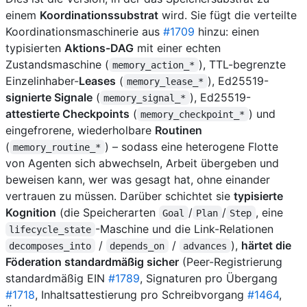
einem
Koordinationssubstrat
wird. Sie fügt die verteilte
Koordinationsmaschinerie aus
#1709
hinzu: einen
typisierten
Aktions-DAG
mit einer echten
Zustandsmaschine (
), TTL-begrenzte
memory_action_*
Einzelinhaber-
Leases
(
), Ed25519-
memory_lease_*
signierte Signale
(
), Ed25519-
memory_signal_*
attestierte Checkpoints
(
) und
memory_checkpoint_*
eingefrorene, wiederholbare
Routinen
(
) – sodass eine heterogene Flotte
memory_routine_*
von Agenten sich abwechseln, Arbeit übergeben und
beweisen kann, wer was gesagt hat, ohne einander
vertrauen zu müssen. Darüber schichtet sie
typisierte
Kognition
(die Speicherarten
/
/
, eine
Goal
Plan
Step
-Maschine und die Link-Relationen
lifecycle_state
/
/
),
härtet die
decomposes_into
depends_on
advances
Föderation standardmäßig sicher
(Peer-Registrierung
standardmäßig EIN
#1789
, Signaturen pro Übergang
#1718
, Inhaltsattestierung pro Schreibvorgang
#1464
,