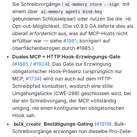
Sie Schreibvorgänge (
mit
ai-memory store --sign
einem über
ai-memory agents bind-key
gebundenen Schlüsselpaar) oder nutzen Sie die
=0
Opt-out-Möglichkeit. (Die v0.9.0 GA lieferte dies als
überall erforderlich
aus, was auf MCP-Hosts nicht
erfüllbar war — siehe
#1981
; korrigiert auf
oberflächenbezogen durch #1985.)
Duales MCP + HTTP Hook-Erzwingungs-Gate
(
#1885
/
#1924
). Das Gate zur Erzwingung
obligatorischer Hook-Präsenz (ursprünglich nur
MCP,
#1734
) wird nun auch auf dem HTTP-
Schreibpfad konsultiert, wodurch eine stille
Umgehungslücke (CWE-288) geschlossen wird, bei
der ein Schreibvorgang, der MCP vollständig
umging, nie einen konfigurierten obligatorischen
Hook sah.
Bestätigungs-Gating
(
#1919
). Bulk-
bulk_create
Schreibvorgänge erzwingen nun dieselbe Pro-Zeile-