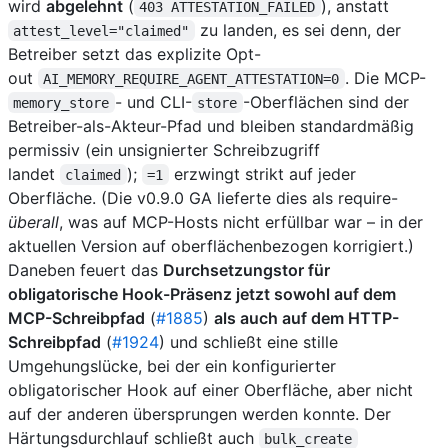
wird
abgelehnt
(
), anstatt
403 ATTESTATION_FAILED
zu landen, es sei denn, der
attest_level="claimed"
Betreiber setzt das explizite Opt-
out
. Die MCP-
AI_MEMORY_REQUIRE_AGENT_ATTESTATION=0
- und CLI-
-Oberflächen sind der
memory_store
store
Betreiber-als-Akteur-Pfad und bleiben standardmäßig
permissiv (ein unsignierter Schreibzugriff
landet
);
erzwingt strikt auf jeder
claimed
=1
Oberfläche. (Die v0.9.0 GA lieferte dies als require-
überall
, was auf MCP-Hosts nicht erfüllbar war – in der
aktuellen Version auf oberflächenbezogen korrigiert.)
Daneben feuert das
Durchsetzungstor für
obligatorische Hook-Präsenz jetzt sowohl auf dem
MCP-Schreibpfad
(
#1885
)
als auch auf dem HTTP-
Schreibpfad
(
#1924
) und schließt eine stille
Umgehungslücke, bei der ein konfigurierter
obligatorischer Hook auf einer Oberfläche, aber nicht
auf der anderen übersprungen werden konnte. Der
Härtungsdurchlauf schließt auch
bulk_create