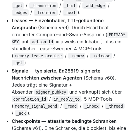
/
/
/
/
_get
_transition
_list
_add_edge
/
/
).
_edges
_frontier
_next
Leases — Einzelinhaber, TTL-gebundene
Ansprüche
(Schema v59). Durch Heartbeat
erneuerter Compare-and-Swap-Anspruch (
PRIMARY 
auf
= jeweils ein Inhaber) plus ein
KEY
action_id
stündlicher Lease-Sweeper. 4 MCP-Tools
(
/
/
/
memory_lease_acquire
_renew
_release
).
_get
Signale — typisierte, Ed25519-signierte
Nachrichten zwischen Agenten
(Schema v60).
Jedes trägt eine Signatur +
Absender
und verknüpft sich über
signer_pubkey
/
. 5 MCP-Tools
correlation_id
in_reply_to
(
/
/
/
memory_signal_send
_read
_inbox
_thread
/
).
_ack
Checkpoints — attestierte bedingte Schranken
(Schema v61). Eine Schranke, die blockiert, bis eine