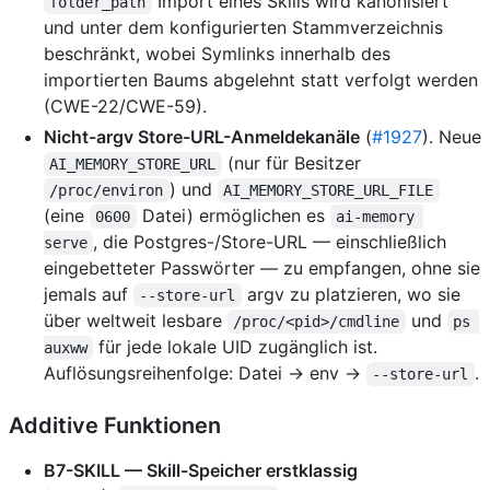
Import eines Skills wird kanonisiert
folder_path
und unter dem konfigurierten Stammverzeichnis
beschränkt, wobei Symlinks innerhalb des
importierten Baums abgelehnt statt verfolgt werden
(CWE-22/CWE-59).
Nicht-argv Store-URL-Anmeldekanäle
(
#1927
). Neue
(nur für Besitzer
AI_MEMORY_STORE_URL
) und
/proc/environ
AI_MEMORY_STORE_URL_FILE
(eine
Datei) ermöglichen es
0600
ai-memory 
, die Postgres-/Store-URL — einschließlich
serve
eingebetteter Passwörter — zu empfangen, ohne sie
jemals auf
argv zu platzieren, wo sie
--store-url
über weltweit lesbare
und
/proc/<pid>/cmdline
ps 
für jede lokale UID zugänglich ist.
auxww
Auflösungsreihenfolge: Datei → env →
.
--store-url
Additive Funktionen
B7-SKILL — Skill-Speicher erstklassig