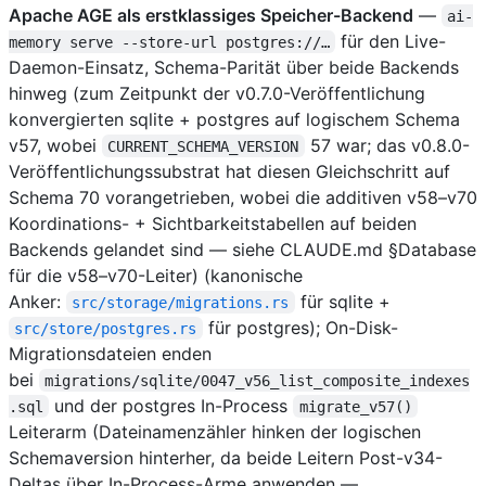
Apache AGE als erstklassiges Speicher-Backend
—
ai-
für den Live-
memory serve --store-url postgres://…
Daemon-Einsatz, Schema-Parität über beide Backends
hinweg (zum Zeitpunkt der v0.7.0-Veröffentlichung
konvergierten sqlite + postgres auf logischem Schema
v57, wobei
57 war; das v0.8.0-
CURRENT_SCHEMA_VERSION
Veröffentlichungssubstrat hat diesen Gleichschritt auf
Schema 70 vorangetrieben, wobei die additiven v58–v70
Koordinations- + Sichtbarkeitstabellen auf beiden
Backends gelandet sind — siehe CLAUDE.md §Database
für die v58–v70-Leiter) (kanonische
Anker:
für sqlite +
src/storage/migrations.rs
für postgres); On-Disk-
src/store/postgres.rs
Migrationsdateien enden
bei
migrations/sqlite/0047_v56_list_composite_indexes
und der postgres In-Process
.sql
migrate_v57()
Leiterarm (Dateinamenzähler hinken der logischen
Schemaversion hinterher, da beide Leitern Post-v34-
Deltas über In-Process-Arme anwenden —