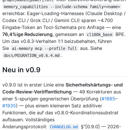
memory_capabilities --include-schema family=<name>
erreichbar. Eager-Loading-Harnesses (Claude Desktop /
Codex CLI / Grok CLI / Gemini CLI) sparen ~4.700
Eingabe-Token an Tool-Schemata pro Anfrage — eine
76,4%ige Reduzierung
, gemessen an
BPE.
cl100k_base
Um das v0.6.3-Verhalten 1:1 beizubehalten, führen
Sie
aus. Siehe
ai-memory mcp --profile full
.
docs/MIGRATION_v0.6.4.md
Neu in v0.9
v0.9.0 ist in erster Linie eine
Sicherheitshärtungs- und
Code-Review-Veröffentlichung
— 49 Korrekturen aus
einer 5-spurigen gegnerischen Überprüfung (
#1885
–
#1935
) — plus einem kleineren Satz additiver
Funktionen, die auf das v0.8.0-Koordinationssubstrat
aufbauen. Vollständiges
Änderungsprotokoll:
§"[0.9.0] — 2026-
CHANGELOG.md