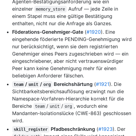
Agenten-Bestätigungsanforderung wie ein
einzelner
Aufruf — jede Zeile in
memory_store
einem Stapel muss eine gültige Bestätigung
enthalten, nicht nur die Anfrage als Ganzes.
Föderations-Genehmiger-Gate
(
#1920
). Eine
eingehende föderierte PENDING-Genehmigung wird
nur berücksichtigt, wenn sie dem registrierten
Genehmiger eines Peers zugeschrieben wird — ein
eingeschriebener, aber nicht vertrauenswürdiger
Peer kann keine Genehmigung mehr für einen
beliebigen Anforderer fälschen.
/
/
Bereichshärtung
(
#1921
). Die
team
unit
org
Sichtbarkeitsbereichsauflösung erzwingt nun die
Namespace-Vorfahren-Hierarchie korrekt für die
Bereiche
/
/
, wodurch eine
team
unit
org
Mandanten-Isolationslücke (CWE-863) geschlossen
wird.
Pfadbeschränkung
(
#1923
). Der
skill_register