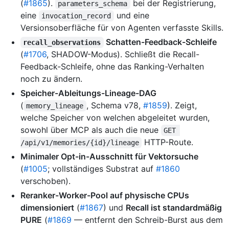
(
#1865
).
bei der Registrierung,
parameters_schema
eine
und eine
invocation_record
Versionsoberfläche für von Agenten verfasste Skills.
Schatten-Feedback-Schleife
recall_observations
(
#1706
, SHADOW-Modus). Schließt die Recall-
Feedback-Schleife, ohne das Ranking-Verhalten
noch zu ändern.
Speicher-Ableitungs-Lineage-DAG
(
, Schema v78,
#1859
). Zeigt,
memory_lineage
welche Speicher von welchen abgeleitet wurden,
sowohl über MCP als auch die neue
GET 
HTTP-Route.
/api/v1/memories/{id}/lineage
Minimaler Opt-in-Ausschnitt für Vektorsuche
(
#1005
; vollständiges Substrat auf
#1860
verschoben).
Reranker-Worker-Pool auf physische CPUs
dimensioniert
(
#1867
) und
Recall ist standardmäßig
PURE
(
#1869
— entfernt den Schreib-Burst aus dem