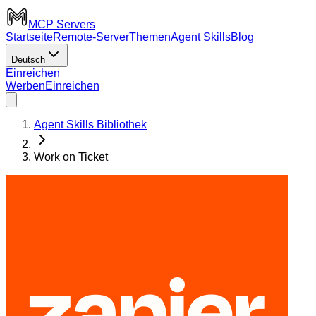
MCP Servers
Startseite
Remote-Server
Themen
Agent Skills
Blog
Deutsch
Einreichen
Werben
Einreichen
Agent Skills Bibliothek
Work on Ticket