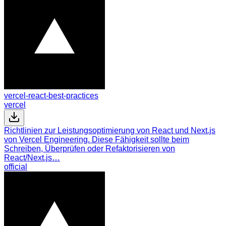
vercel-react-best-practices
vercel
Richtlinien zur Leistungsoptimierung von React und Next.js
von Vercel Engineering. Diese Fähigkeit sollte beim
Schreiben, Überprüfen oder Refaktorisieren von
React/Next.js…
official