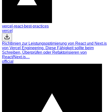
vercel-react-best-practices
vercel
Richtlinien zur Leistungsoptimierung von React und Next.js
von Vercel Engineering. Diese Fähigkeit sollte beim
Schreiben, Überprüfen oder Refaktorisieren von
React/Next.js…
official