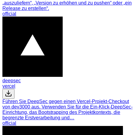
„auszuliefern“, „Version zu erhöhen und zu pushen“ oder „ein
Release zu erstellen“.
official
deepsec
vercel
Führen Sie DeepSec gegen einen Vercel-Projekt-Checkout
von dev3000 aus. Verwenden Sie für die Ein-Klick-DeepSec-
Einrichtung, das Bootstrapping des Projektkontexts, die
begrenzte Erstverarbeitung und…
official