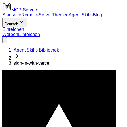
MCP Servers
Startseite
Remote-Server
Themen
Agent Skills
Blog
Deutsch
Einreichen
Werben
Einreichen
Agent Skills Bibliothek
sign-in-with-vercel