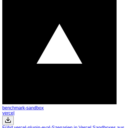
benchmark-sandbox
vercel
Führt vercel-plugin-eval-Szenarien in Vercel Sandboxes aus,