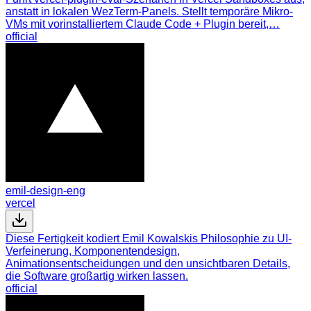
anstatt in lokalen WezTerm-Panels. Stellt temporäre Mikro-
VMs mit vorinstalliertem Claude Code + Plugin bereit,…
official
emil-design-eng
vercel
Diese Fertigkeit kodiert Emil Kowalskis Philosophie zu UI-
Verfeinerung, Komponentendesign,
Animationsentscheidungen und den unsichtbaren Details,
die Software großartig wirken lassen.
official