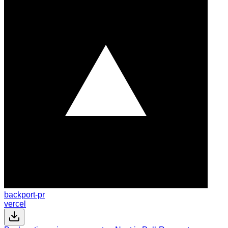
backport-pr
vercel