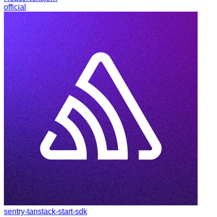
official
sentry-tanstack-start-sdk