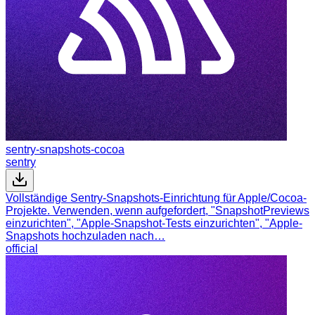
sentry-snapshots-cocoa
sentry
Vollständige Sentry-Snapshots-Einrichtung für Apple/Cocoa-
Projekte. Verwenden, wenn aufgefordert, "SnapshotPreviews
einzurichten", "Apple-Snapshot-Tests einzurichten", "Apple-
Snapshots hochzuladen nach…
official