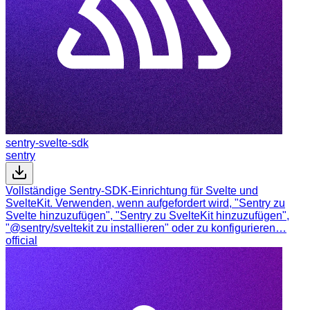
sentry-svelte-sdk
sentry
Vollständige Sentry-SDK-Einrichtung für Svelte und
SvelteKit. Verwenden, wenn aufgefordert wird, "Sentry zu
Svelte hinzuzufügen", "Sentry zu SvelteKit hinzuzufügen",
"@sentry/sveltekit zu installieren" oder zu konfigurieren…
official