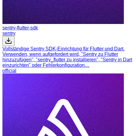
sentry-flutter-sdk
sentry
Vollständige Sentry SDK-Einrichtung für Flutter und Dart.
Verwenden, wenn aufgefordert wird, "Sentry zu Flutter
hinzuzufügen", "sentry_flutter zu installieren", "Sentry in Dart
einzurichten" oder Fehlerkonfiguration…
official