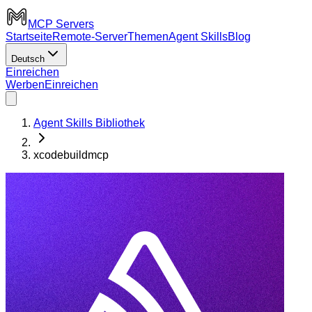
MCP Servers
Startseite
Remote-Server
Themen
Agent Skills
Blog
Deutsch
Einreichen
Werben
Einreichen
Agent Skills Bibliothek
xcodebuildmcp