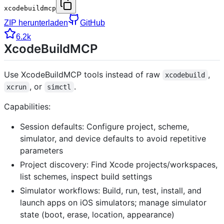
xcodebuildmcp
ZIP herunterladen
GitHub
6.2k
XcodeBuildMCP
Use XcodeBuildMCP tools instead of raw
,
xcodebuild
, or
.
xcrun
simctl
Capabilities:
Session defaults: Configure project, scheme,
simulator, and device defaults to avoid repetitive
parameters
Project discovery: Find Xcode projects/workspaces,
list schemes, inspect build settings
Simulator workflows: Build, run, test, install, and
launch apps on iOS simulators; manage simulator
state (boot, erase, location, appearance)