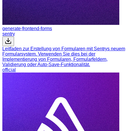
generate-frontend-forms
sentry
Leitfaden zur Erstellung von Formularen mit Sentrys neuem
Formularsystem. Verwenden Sie dies bei der
Implementierung von Formularen, Formularfeldern,
Validierung oder Auto-Save-Funktionalität.
official