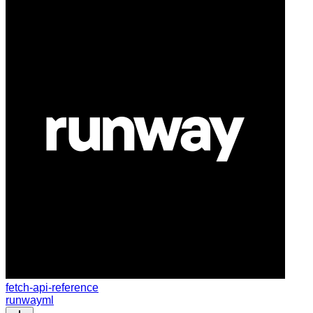
fetch-api-reference
runwayml