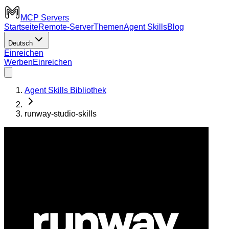
MCP Servers
Startseite
Remote-Server
Themen
Agent Skills
Blog
Deutsch
Einreichen
Werben
Einreichen
Agent Skills Bibliothek
runway-studio-skills