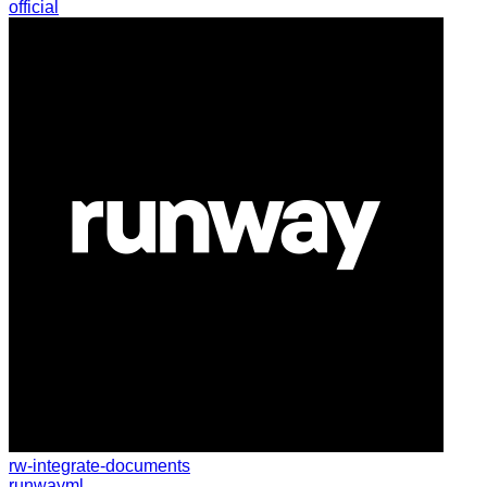
official
rw-integrate-documents
runwayml