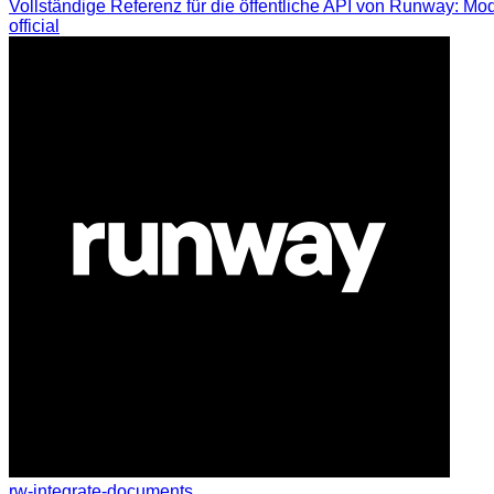
Vollständige Referenz für die öffentliche API von Runway: Mo
official
rw-integrate-documents