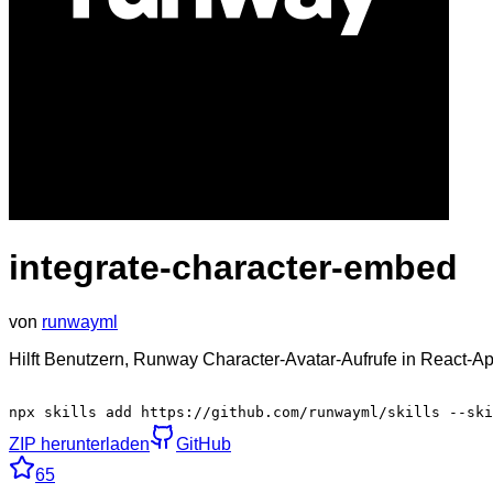
integrate-character-embed
von
runwayml
Hilft Benutzern, Runway Character-Avatar-Aufrufe in React-
npx skills add https://github.com/runwayml/skills --ski
ZIP herunterladen
GitHub
65