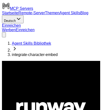
MCP Servers
Startseite
Remote-Server
Themen
Agent Skills
Blog
Deutsch
Einreichen
Werben
Einreichen
Agent Skills Bibliothek
integrate-character-embed