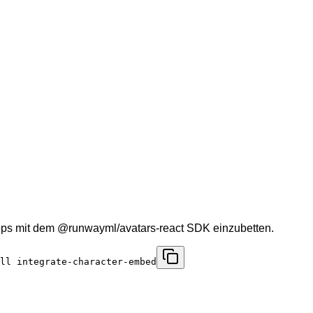
Apps mit dem @runwayml/avatars-react SDK einzubetten.
ll integrate-character-embed