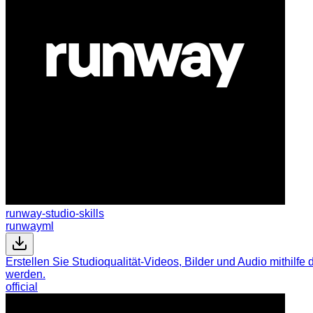
runway-studio-skills
runwayml
Erstellen Sie Studioqualität-Videos, Bilder und Audio mithilf
werden.
official