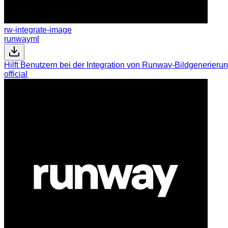
rw-integrate-image
runwayml
Hilft Benutzern bei der Integration von Runway-Bildgenerierun
official