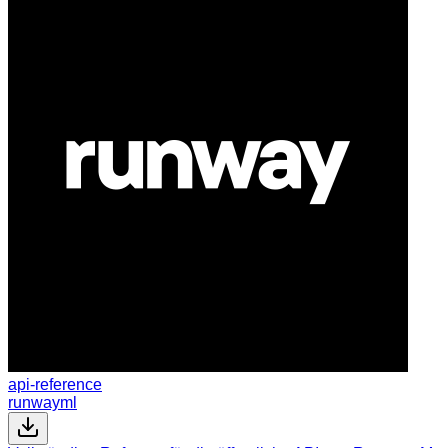
api-reference
runwayml