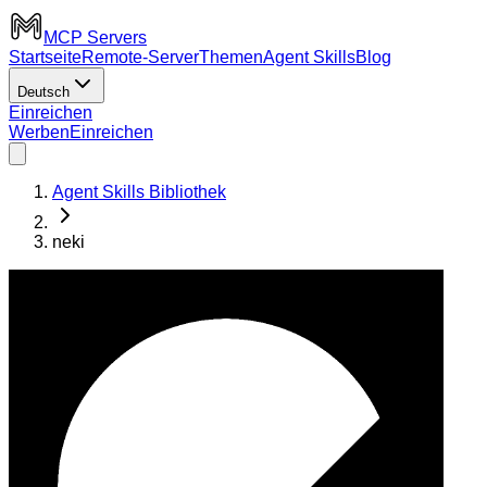
MCP Servers
Startseite
Remote-Server
Themen
Agent Skills
Blog
Deutsch
Einreichen
Werben
Einreichen
Agent Skills Bibliothek
neki