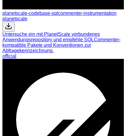
planetscale-codebase-sqlcommenter-instrumentation
planetscale
Untersuche ein mit PlanetScale verbundenes
Anwendungsrepository und empfehle SQLCommenter-
kompatible Pakete und Konventionen zur
Abfragekennzeichnung.
official