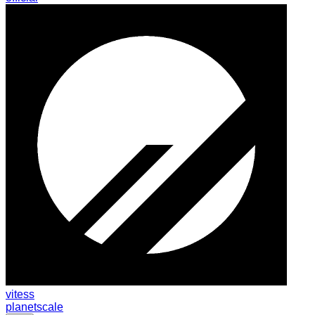
vitess
planetscale