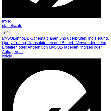
mysql
planetscale
MySQL/InnoDB-Schema planen und überprüfen, Indizierung,
Query-Tuning, Transaktionen und Betrieb. Verwenden beim
Erstellen oder Ändern von MySQL-Tabellen, Indizes oder
Abfragen;…
official