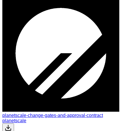
planetscale-change-gates-and-approval-contract
planetscale