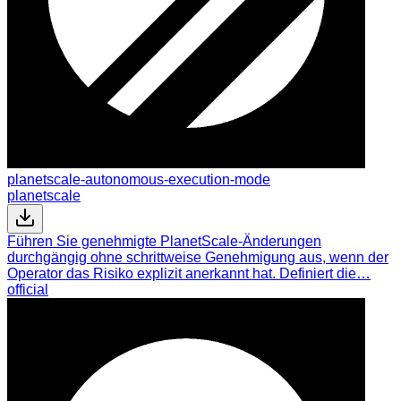
planetscale-autonomous-execution-mode
planetscale
Führen Sie genehmigte PlanetScale-Änderungen
durchgängig ohne schrittweise Genehmigung aus, wenn der
Operator das Risiko explizit anerkannt hat. Definiert die…
official