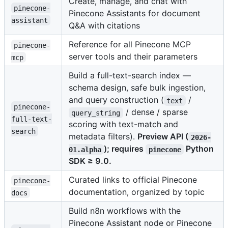
Create, manage, and chat with
pinecone-
Pinecone Assistants for document
assistant
Q&A with citations
Reference for all Pinecone MCP
pinecone-
server tools and their parameters
mcp
Build a full-text-search index —
schema design, safe bulk ingestion,
and query construction (
/
text
pinecone-
/ dense / sparse
query_string
full-text-
scoring with text-match and
search
metadata filters).
Preview API (
2026-
); requires
Python
01.alpha
pinecone
SDK ≥ 9.0.
Curated links to official Pinecone
pinecone-
documentation, organized by topic
docs
Build n8n workflows with the
Pinecone Assistant node or Pinecone