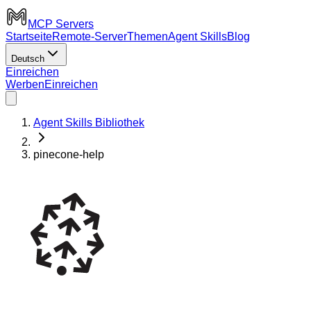
MCP Servers
Startseite
Remote-Server
Themen
Agent Skills
Blog
Deutsch
Einreichen
Werben
Einreichen
Agent Skills Bibliothek
pinecone-help