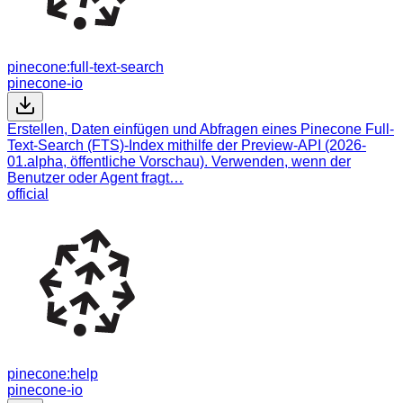
pinecone:full-text-search
pinecone-io
Erstellen, Daten einfügen und Abfragen eines Pinecone Full-
Text-Search (FTS)-Index mithilfe der Preview-API (2026-
01.alpha, öffentliche Vorschau). Verwenden, wenn der
Benutzer oder Agent fragt…
official
pinecone:help
pinecone-io