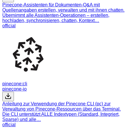
Pinecone-Assistenten für Dokumenten-Q&A mit
Quellenangaben erstellen, verwalten und mit ihnen chatten.
Übernimmt alle Assistenten-Operationen – erstellen,
hochladen, synchronisieren, chatten, Kontext…
official
pinecone:cli
pinecone-io
Anleitung zur Verwendung der Pinecone CLI (pc) zur
Verwaltung von Pinecone-Ressourcen über das Terminal.
Die CLI unterstützt ALLE Indextypen (Standard, Integriert,
Sparse) und alle…
official