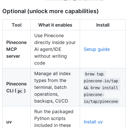
Optional (unlock more capabilities)
Tool
What it enables
Install
Use Pinecone
Pinecone
directly inside your
MCP
AI agent/IDE
Setup guide
server
without writing
code
Manage all index
brew tap 
types from the
pinecone-io/tap 
Pinecone
terminal, batch
&& brew install 
CLI (
)
pc
operations,
pinecone-
backups, CI/CD
io/tap/pinecone
Run the packaged
Python scripts
uv
Install uv
included in these