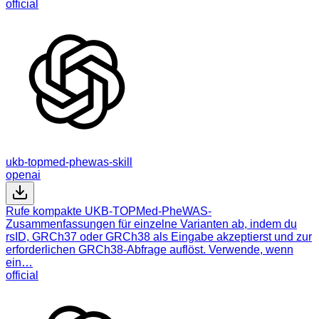
official
ukb-topmed-phewas-skill
openai
Rufe kompakte UKB-TOPMed-PheWAS-
Zusammenfassungen für einzelne Varianten ab, indem du
rsID, GRCh37 oder GRCh38 als Eingabe akzeptierst und zur
erforderlichen GRCh38-Abfrage auflöst. Verwende, wenn
ein…
official