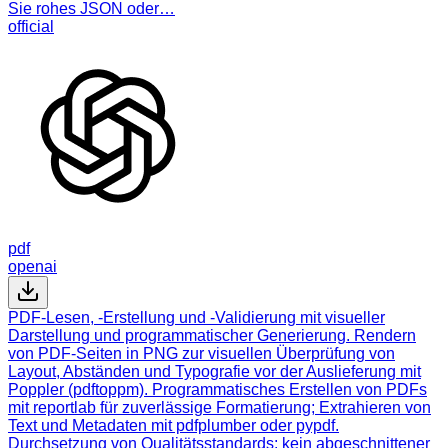
Sie rohes JSON oder…
official
pdf
openai
PDF-Lesen, -Erstellung und -Validierung mit visueller
Darstellung und programmatischer Generierung. Rendern
von PDF-Seiten in PNG zur visuellen Überprüfung von
Layout, Abständen und Typografie vor der Auslieferung mit
Poppler (pdftoppm). Programmatisches Erstellen von PDFs
mit reportlab für zuverlässige Formatierung; Extrahieren von
Text und Metadaten mit pdfplumber oder pypdf.
Durchsetzung von Qualitätsstandards: kein abgeschnittener