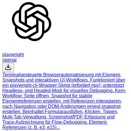
playwright
openai
Terminalgesteuerte Browserautomatisierung mit Element-
Snapshots und interaktiven UI-Workflows. Funktioniert über
ein playwright-cli-Wrapper-Skript (erfordert npx); unterstützt
Headless- und Headed-Modi für visuelles Debugging. Kern-
Workflow: Seite öffnen, Snapshot für stabile
Elementreferenzen erstellen, mit Referenzen interagieren,
nach Navigation oder DOM-Änderungen erneut snapshot
erstellen. Beinhaltet Formularausfüllen, Klicken, Tippen,
Multi-Tab-Verwaltung, Screenshot/PDF-Erfassung und
Trace-Aufzeichnung für Flow-Debugging. Element-
Referenzen (z. B. e3, e15)...