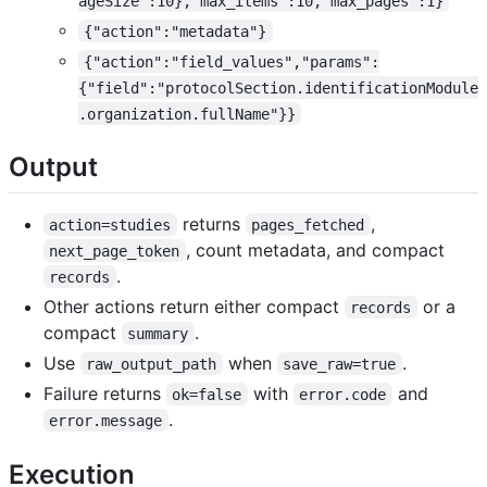
ageSize":10},"max_items":10,"max_pages":1}
{"action":"metadata"}
{"action":"field_values","params":
{"field":"protocolSection.identificationModule
.organization.fullName"}}
Output
returns
,
action=studies
pages_fetched
, count metadata, and compact
next_page_token
.
records
Other actions return either compact
or a
records
compact
.
summary
Use
when
.
raw_output_path
save_raw=true
Failure returns
with
and
ok=false
error.code
.
error.message
Execution