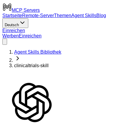
MCP Servers
Startseite
Remote-Server
Themen
Agent Skills
Blog
Deutsch
Einreichen
Werben
Einreichen
Agent Skills Bibliothek
clinicaltrials-skill