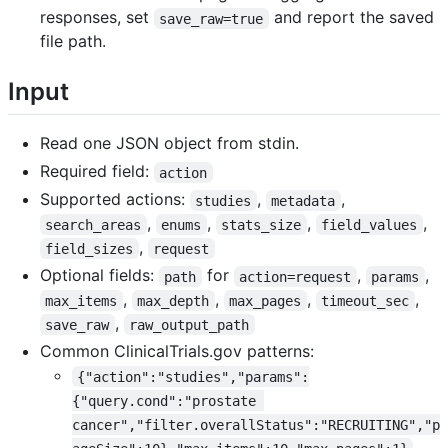
responses, set
and report the saved
save_raw=true
file path.
Input
Read one JSON object from stdin.
Required field:
action
Supported actions:
,
,
studies
metadata
,
,
,
,
search_areas
enums
stats_size
field_values
,
field_sizes
request
Optional fields:
for
,
,
path
action=request
params
,
,
,
,
max_items
max_depth
max_pages
timeout_sec
,
save_raw
raw_output_path
Common ClinicalTrials.gov patterns:
{"action":"studies","params":
{"query.cond":"prostate 
cancer","filter.overallStatus":"RECRUITING","p