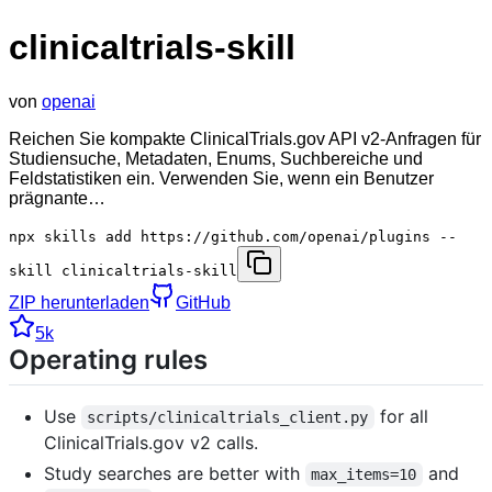
clinicaltrials-skill
von
openai
Reichen Sie kompakte ClinicalTrials.gov API v2-Anfragen für
Studiensuche, Metadaten, Enums, Suchbereiche und
Feldstatistiken ein. Verwenden Sie, wenn ein Benutzer
prägnante…
npx skills add https://github.com/openai/plugins --
skill clinicaltrials-skill
ZIP herunterladen
GitHub
5k
Operating rules
Use
for all
scripts/clinicaltrials_client.py
ClinicalTrials.gov v2 calls.
Study searches are better with
and
max_items=10