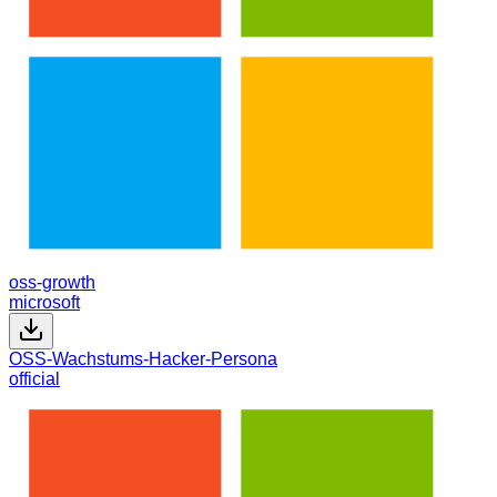
oss-growth
microsoft
OSS-Wachstums-Hacker-Persona
official