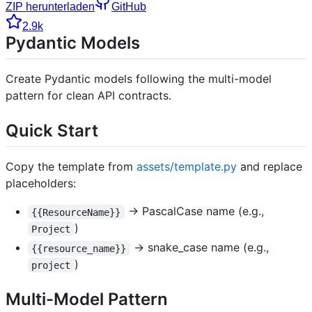
ZIP herunterladen
GitHub
2.9k
Pydantic Models
Create Pydantic models following the multi-model
pattern for clean API contracts.
Quick Start
Copy the template from
assets/template.py
and replace
placeholders:
→ PascalCase name (e.g.,
{{ResourceName}}
)
Project
→ snake_case name (e.g.,
{{resource_name}}
)
project
Multi-Model Pattern