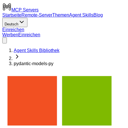
MCP Servers
Startseite
Remote-Server
Themen
Agent Skills
Blog
Deutsch
Einreichen
Werben
Einreichen
Agent Skills Bibliothek
pydantic-models-py