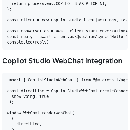
  return process.env.COPILOT_BEARER_TOKEN!;

};

const client = new CopilotStudioClient(settings, toke
const conversation = await client.startConversationAs
const reply = await client.askQuestionAsync("Hello!",
Copilot Studio WebChat integration
import { CopilotStudioWebChat } from "@microsoft/agen
const directLine = CopilotStudioWebChat.createConnect
  showTyping: true,

});

window.WebChat.renderWebChat(

  {

    directLine,

  },
