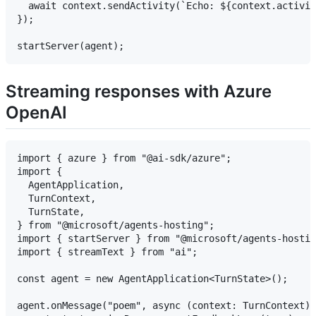
  await context.sendActivity(`Echo: ${context.activit
});

Streaming responses with Azure
OpenAI
import { azure } from "@ai-sdk/azure";

import {

  AgentApplication,

  TurnContext,

  TurnState,

} from "@microsoft/agents-hosting";

import { startServer } from "@microsoft/agents-hostin
import { streamText } from "ai";

const agent = new AgentApplication<TurnState>();

agent.onMessage("poem", async (context: TurnContext) 