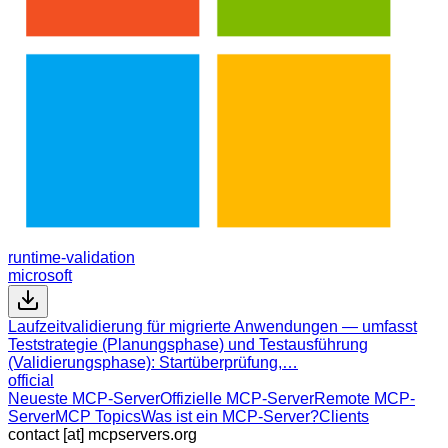
runtime-validation
microsoft
Laufzeitvalidierung für migrierte Anwendungen — umfasst
Teststrategie (Planungsphase) und Testausführung
(Validierungsphase): Startüberprüfung,…
official
Neueste MCP-Server
Offizielle MCP-Server
Remote MCP-
Server
MCP Topics
Was ist ein MCP-Server?
Clients
contact [at] mcpservers.org