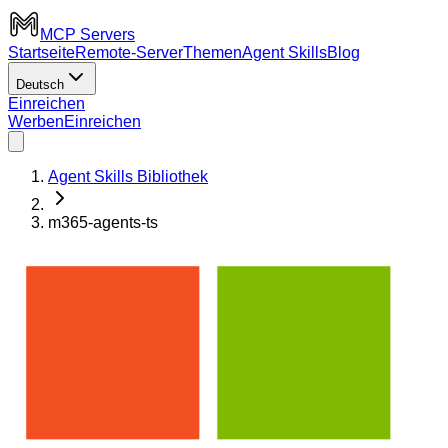
MCP Servers
Startseite
Remote-Server
Themen
Agent Skills
Blog
Deutsch
Einreichen
Werben
Einreichen
Agent Skills Bibliothek
m365-agents-ts