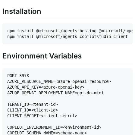
Installation
npm install @microsoft/agents-hosting @microsoft/agen
Environment Variables
PORT=3978

AZURE_RESOURCE_NAME=<azure-openai-resource>

AZURE_API_KEY=<azure-openai-key>

AZURE_OPENAI_DEPLOYMENT_NAME=gpt-4o-mini

TENANT_ID=<tenant-id>

CLIENT_ID=<client-id>

CLIENT_SECRET=<client-secret>

COPILOT_ENVIRONMENT_ID=<environment-id>

COPILOT_SCHEMA_NAME=<schema-name>
