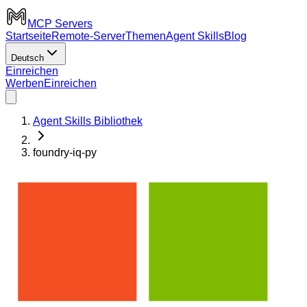
MCP Servers
Startseite
Remote-Server
Themen
Agent Skills
Blog
Deutsch
Einreichen
Werben
Einreichen
Agent Skills Bibliothek
foundry-iq-py