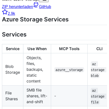
ZIP herunterladen
GitHub
2.9k
Azure Storage Services
Services
Service
Use When
MCP Tools
CLI
Objects,
files,
az 
Blob
backups,
azure__storage
storage 
Storage
static
blob
content
SMB file
az 
File
shares, lift-
-
storage 
Shares
and-shift
file