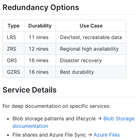
Redundancy Options
Type
Durability
Use Case
LRS
11 nines
Dev/test, recreatable data
ZRS
12 nines
Regional high availability
GRS
16 nines
Disaster recovery
GZRS
16 nines
Best durability
Service Details
For deep documentation on specific services:
Blob storage patterns and lifecycle ->
Blob Storage
documentation
File shares and Azure File Sync ->
Azure Files