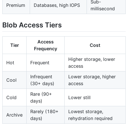
Sub-
Premium
Databases, high IOPS
millisecond
Blob Access Tiers
Access
Tier
Cost
Frequency
Higher storage, lower
Hot
Frequent
access
Infrequent
Lower storage, higher
Cool
(30+ days)
access
Rare (90+
Cold
Lower still
days)
Rarely (180+
Lowest storage,
Archive
days)
rehydration required