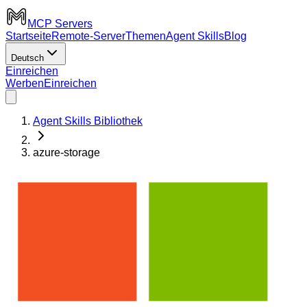
MCP Servers
Startseite
Remote-Server
Themen
Agent Skills
Blog
Deutsch
Einreichen
Werben
Einreichen
Agent Skills Bibliothek
azure-storage