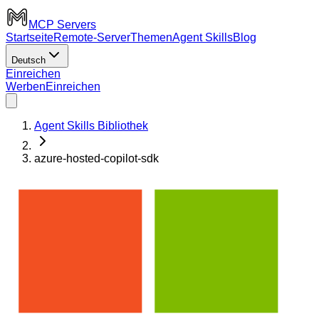
MCP Servers
Startseite
Remote-Server
Themen
Agent Skills
Blog
Deutsch
Einreichen
Werben
Einreichen
Agent Skills Bibliothek
azure-hosted-copilot-sdk