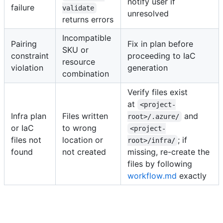
notify user if
failure
validate
unresolved
returns errors
Incompatible
Pairing
Fix in plan before
SKU or
constraint
proceeding to IaC
resource
violation
generation
combination
Verify files exist
at
<project-
Infra plan
Files written
and
root>/.azure/
or IaC
to wrong
<project-
files not
location or
; if
root>/infra/
found
not created
missing, re-create the
files by following
workflow.md
exactly