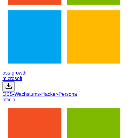
oss-growth
microsoft
OSS-Wachstums-Hacker-Persona
official