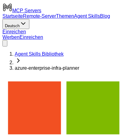
MCP Servers
Startseite
Remote-Server
Themen
Agent Skills
Blog
Deutsch
Einreichen
Werben
Einreichen
Agent Skills Bibliothek
azure-enterprise-infra-planner