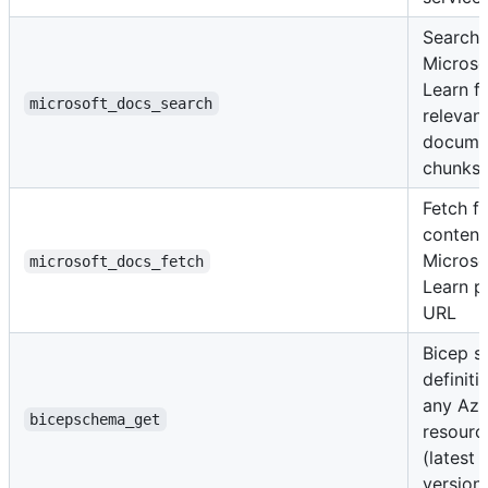
Search
Microso
Learn f
microsoft_docs_search
relevan
docume
chunks
Fetch fu
content
Microso
microsoft_docs_fetch
Learn p
URL
Bicep 
definiti
any Azu
bicepschema_get
resourc
(latest 
version