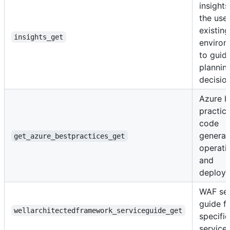
insight
the user
existin
insights_get
environ
to guid
plannin
decisio
Azure b
practice
code
generat
get_azure_bestpractices_get
operati
and
deploy
WAF ser
guide f
wellarchitectedframework_serviceguide_get
specifi
service