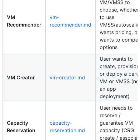
VM/VMSS to
choose, whether
VM
vm-
to use
Recommender
recommender.md
VMSS/autoscalin
wants pricing, or
wants to compa
options
User wants to
create, provision
or deploy a bare
VM Creator
vm-creator.md
VM or VMSS (no
an app
deployment)
User needs to
reserve /
Capacity
capacity-
guarantee VM
Reservation
reservation.md
capacity (CRG
create / associat