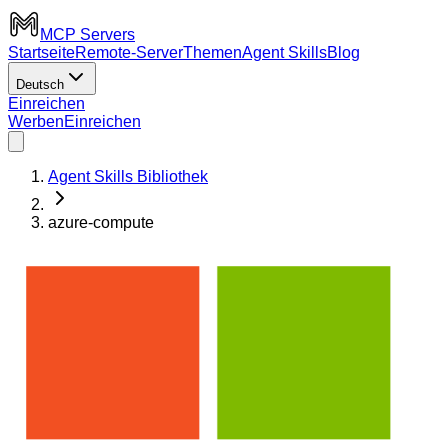
MCP Servers
Startseite
Remote-Server
Themen
Agent Skills
Blog
Deutsch
Einreichen
Werben
Einreichen
Agent Skills Bibliothek
azure-compute