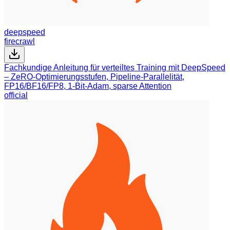
deepspeed
firecrawl
Fachkundige Anleitung für verteiltes Training mit DeepSpeed
– ZeRO-Optimierungsstufen, Pipeline-Parallelität,
FP16/BF16/FP8, 1-Bit-Adam, sparse Attention
official