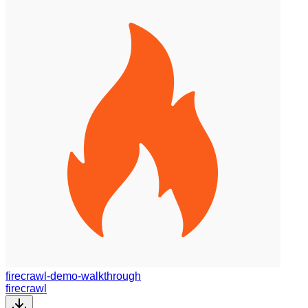
firecrawl-demo-walkthrough
firecrawl