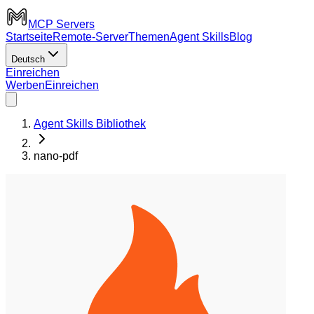
MCP Servers
Startseite
Remote-Server
Themen
Agent Skills
Blog
Deutsch
Einreichen
Werben
Einreichen
Agent Skills Bibliothek
nano-pdf