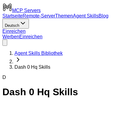
MCP Servers
Startseite
Remote-Server
Themen
Agent Skills
Blog
Deutsch
Einreichen
Werben
Einreichen
Agent Skills Bibliothek
Dash 0 Hq Skills
D
Dash 0 Hq Skills