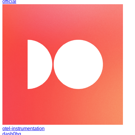
official
otel-instrumentation
dash0hq