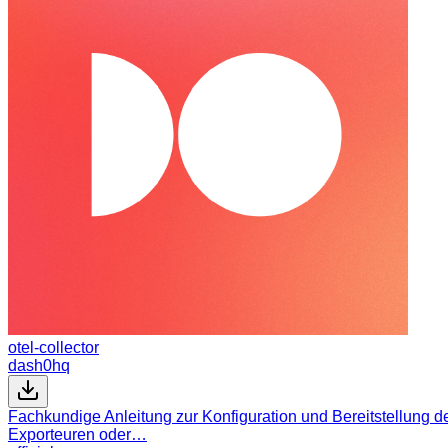
otel-collector
dash0hq
Fachkundige Anleitung zur Konfiguration und Bereitstellung d
Exporteuren oder…