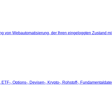
rung von Webautomatisierung, der Ihren eingeloggten Zustand mit
-, ETF-, Options-, Devisen-, Krypto-, Rohstoff-, Fundamentaldat