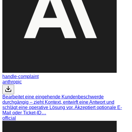
handle-complaint
anthropic
Bearbeitet eine eingehende Kundenbeschwerde
durchgängig – zieht Kontext, entwirft eine Antwort und
schlägt eine operative Lösung vor. Akzeptiert optionale E-
Mail oder Ticket-ID…
official