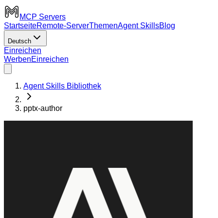
MCP Servers
Startseite
Remote-Server
Themen
Agent Skills
Blog
Deutsch
Einreichen
Werben
Einreichen
Agent Skills Bibliothek
pptx-author