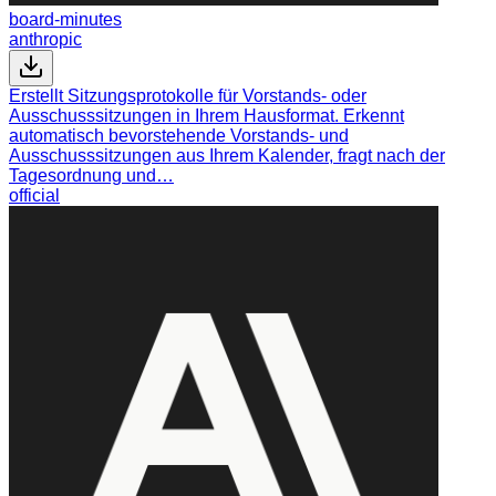
board-minutes
anthropic
Erstellt Sitzungsprotokolle für Vorstands- oder
Ausschusssitzungen in Ihrem Hausformat. Erkennt
automatisch bevorstehende Vorstands- und
Ausschusssitzungen aus Ihrem Kalender, fragt nach der
Tagesordnung und…
official