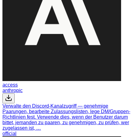
access
anthropic
Verwalte den Discord-Kanalzugriff — genehmige
Paarungen, bearbeite Zulassungslisten, lege DM/Gruppen-
Richtlinien fest. Verwende dies, wenn der Benutzer darum
bittet, jemanden zu paaren, zu genehmigen, zu prüfen, wer
zugelassen ist, …
official