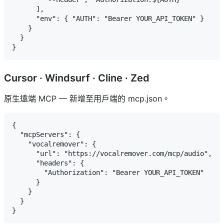
      ],

      "env": { "AUTH": "Bearer YOUR_API_TOKEN" }

    }

  }

Cursor · Windsurf · Cline · Zed
原生遠端 MCP — 新增至用戶端的 mcp.json。
{

  "mcpServers": {

    "vocalremover": {

      "url": "https://vocalremover.com/mcp/audio",

      "headers": {

        "Authorization": "Bearer YOUR_API_TOKEN"

      }

    }

  }
