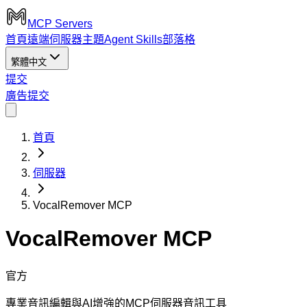
MCP Servers
首頁
遠端伺服器
主題
Agent Skills
部落格
繁體中文
提交
廣告
提交
首頁
伺服器
VocalRemover MCP
VocalRemover MCP
官方
專業音訊編輯與AI增強的MCP伺服器音訊工具