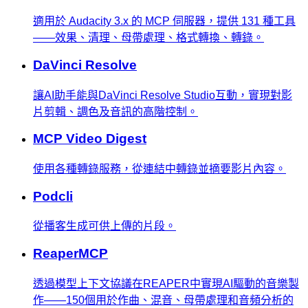
適用於 Audacity 3.x 的 MCP 伺服器，提供 131 種工具
——效果、清理、母帶處理、格式轉換、轉錄。
DaVinci Resolve
讓AI助手能與DaVinci Resolve Studio互動，實現對影
片剪輯、調色及音訊的高階控制。
MCP Video Digest
使用各種轉錄服務，從連結中轉錄並摘要影片內容。
Podcli
從播客生成可供上傳的片段。
ReaperMCP
透過模型上下文協議在REAPER中實現AI驅動的音樂製
作——150個用於作曲、混音、母帶處理和音頻分析的