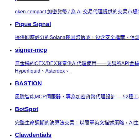
oken-compact 加密貨幣 / 為 AI 交易代理提供的交易
Pique Signal
提供即時評分的Solana迷因幣信號，包含安全檔案、信
signer-mcp
無金鑰的CEX/DEX簽章供AI代理使用——交易所API金鑰保留
Hyperliquid、Asterdex。
BASTION
風險智能MCP伺服器，專為加密貨幣代理設計 — 52種工
BotSpot
完整生命週期的演算法交易：以簡單英文描述策略，AI
Clawdentials