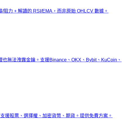
/阻力 + 解讀的 RSI/EMA，而非原始 OHLCV 數據。
無法洩露金鑰。支援Binance、OKX、Bybit、KuCoin、
。支援股票、選擇權、加密貨幣、期貨。提供免費方案。