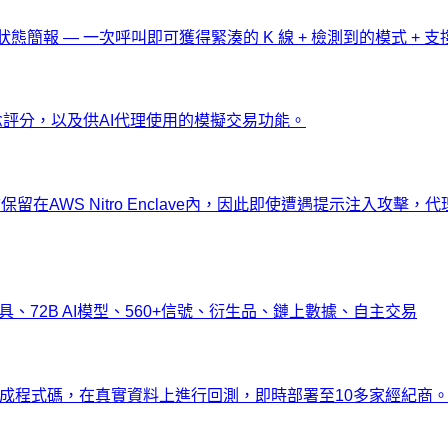
市場狀態簡報 — 一次呼叫即可獲得緊湊的 K 線 + 檢測到的模式 + 支撐
念評分，以及供AI代理使用的模擬交易功能。
在AWS Nitro Enclave內，因此即使遭遇提示注入攻擊，代理也
具、72B AI模型、560+信號、衍生品、鏈上數據、自主交易
生成程式碼，在真實資料上進行回測，即時部署至10多家經紀商