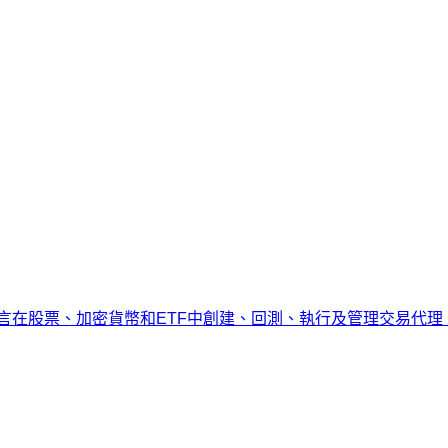
者能夠透過自然語言在股票、加密貨幣和ETF中創建、回測、執行及管理交易代理