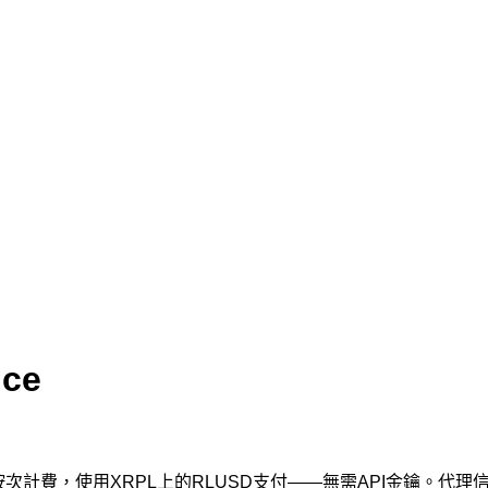
nce
。按次計費，使用XRPL上的RLUSD支付——無需API金鑰。代