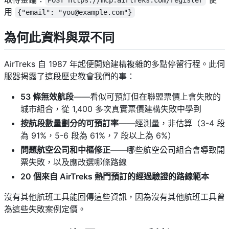
用
{"email": "you@example.com"}
為何此資料與眾不同
AirTreks 自 1987 年起便開始建構複雜的多點停留行程。此伺
服器揭露了這段歷史教會我們的事：
53 條無效航段
——看似可預訂但在聯盟票價上會失敗的
城市組合，從 1,400 多次真實票價建構失敗中學到
按航段數量劃分的可預訂率
——經測量，非估算（3-4 段
為 91%，5-6 段為 61%，7 段以上為 6%）
問題航空公司和中樞修正
——哪些航空公司組合會導致開
票失敗，以及應改選哪條路線
20 個來自 AirTreks 熱門預訂的經過驗證的路線範本
沒有其他航班工具能回傳這些資訊，因為沒有其他航班工具曾
為這些失敗案例定價。