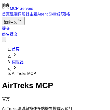
MCP Servers
首頁
遠端伺服器
主題
Agent Skills
部落格
繁體中文
提交
廣告
提交
首頁
伺服器
AirTreks MCP
AirTreks MCP
官方
AirTreks 環球與複雜多站機票搜尋及預訂