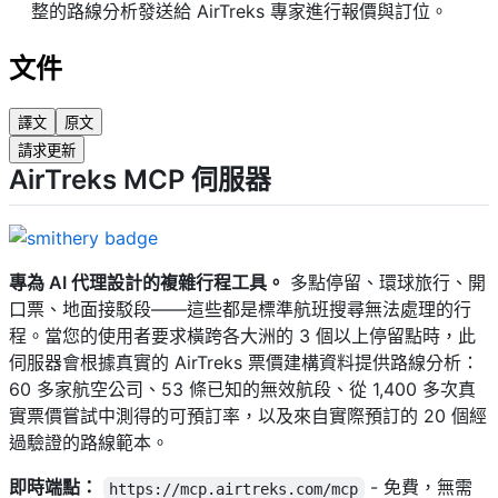
整的路線分析發送給 AirTreks 專家進行報價與訂位。
文件
譯文
原文
請求更新
AirTreks MCP 伺服器
專為 AI 代理設計的複雜行程工具。
多點停留、環球旅行、開
口票、地面接駁段——這些都是標準航班搜尋無法處理的行
程。當您的使用者要求橫跨各大洲的 3 個以上停留點時，此
伺服器會根據真實的 AirTreks 票價建構資料提供路線分析：
60 多家航空公司、53 條已知的無效航段、從 1,400 多次真
實票價嘗試中測得的可預訂率，以及來自實際預訂的 20 個經
過驗證的路線範本。
即時端點：
- 免費，無需
https://mcp.airtreks.com/mcp