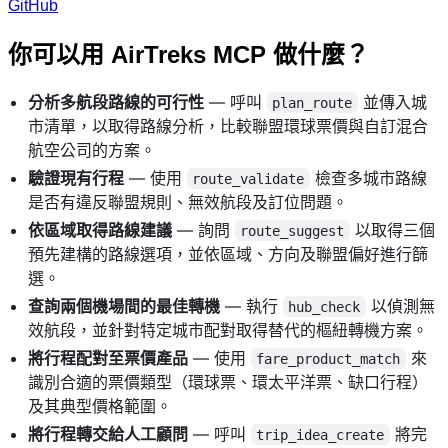
GitHub
你可以用 AirTreks MCP 做什麼？
分析多航段路線的可行性
— 呼叫
並傳入城
plan_route
市清單，以取得路線分析，比較聯盟環球票價與自訂混合
航空公司的方案。
驗證現有行程
— 使用
檢查多城市路線
route_validate
是否有違反聯盟規則、無效航段及訂位問題。
依區域取得路線建議
— 詢問
以取得三個
route_suggest
預先建構的路線選項，並依區域、方向及聯盟偏好進行篩
選。
查詢兩個機場間的最佳轉機
— 執行
以偵測無
hub_check
效航段，並針對特定城市配對取得替代的樞紐轉機方案。
將行程配對至票價產品
— 使用
來
fare_product_match
識別合適的票價類型（環球票、環太平洋票、缺口行程）
及其典型價格範圍。
將行程轉交給人工顧問
— 呼叫
將完
trip_idea_create