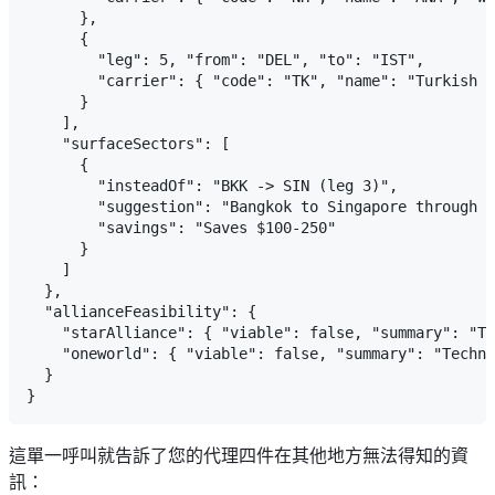
      },

      {

        "leg": 5, "from": "DEL", "to": "IST",

        "carrier": { "code": "TK", "name": "Turkish A
      }

    ],

    "surfaceSectors": [

      {

        "insteadOf": "BKK -> SIN (leg 3)",

        "suggestion": "Bangkok to Singapore through M
        "savings": "Saves $100-250"

      }

    ]

  },

  "allianceFeasibility": {

    "starAlliance": { "viable": false, "summary": "Te
    "oneworld": { "viable": false, "summary": "Techni
  }

這單一呼叫就告訴了您的代理四件在其他地方無法得知的資
訊：