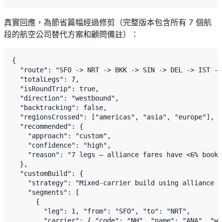
真實回應，為節省篇幅經過修剪（完整版本包含所有 7 個航
段的航空公司替代方案和顧問備註）：
{

  "route": "SFO -> NRT -> BKK -> SIN -> DEL -> IST ->
  "totalLegs": 7,

  "isRoundTrip": true,

  "direction": "westbound",

  "backtracking": false,

  "regionsCrossed": ["americas", "asia", "europe"],

  "recommended": {

    "approach": "custom",

    "confidence": "high",

    "reason": "7 legs — alliance fares have <6% booka
  },

  "customBuild": {

    "strategy": "Mixed-carrier build using alliance c
    "segments": [

      {

        "leg": 1, "from": "SFO", "to": "NRT",

        "carrier": { "code": "NH", "name": "ANA", "wh