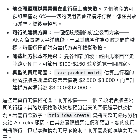
航空聯盟環球票票價在此行程上會失敗。
7 個航段的可
預訂率僅為 6%——您的使用者會建構好行程，卻在開票
時碰壁，然後責怪您。
可行的建構方案：
一個逐段規劃的航空公司方案——
ANA 負責跨太平洋航段，土耳其航空作為亞歐之間的橋
樑，每個選擇都附有替代方案和權衡取捨。
哪些地方根本不用飛：
曼谷到新加坡，經由馬來西亞走
陸路更便宜，可節省 $100-$250 並多遊覽一個國家。
典型的費用範圍：
估算此行程的
fare_product_match
經濟艙航空聯盟環球票票價為 $2,500-$8,000，而自訂
建構方案通常為 $3,000-$12,000。
這些是真實的價格範圍，而非報價——一個 7 段混合航空公
司的行程，其確切價格取決於您預訂當天的票價艙等供應情
況。若需實際數字，
會將完整的路線分析
trip_idea_create
交給 AirTreks 顧問，由其為實際機票定價和預訂。您的使用
者將獲得一位已掌握情況的專家協助，而非需要從頭填寫的表
單。