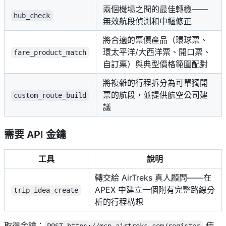
兩個機場之間的最佳轉機——
hub_check
無效航段偵測和中樞修正
將合適的票價產品（環球票、
環太平洋/大西洋票、開口票、
fare_product_match
自訂票）與典型價格範圍配對
將複雜的行程拆分為可單獨開
票的航段，並提供航空公司建
custom_route_build
議
需要 API 金鑰
工具
說明
轉交給 AirTreks 真人顧問——在
APEX 中建立一個附有完整路線分
trip_idea_create
析的行程構想
取得金鑰：
使
POST https://mcp.airtreks.com/register