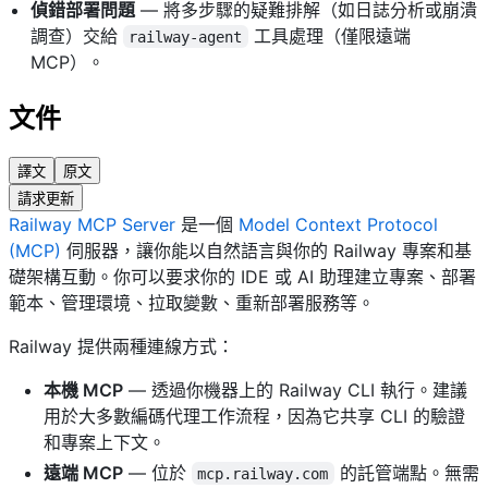
偵錯部署問題
— 將多步驟的疑難排解（如日誌分析或崩潰
調查）交給
工具處理（僅限遠端
railway-agent
MCP）。
文件
譯文
原文
請求更新
Railway MCP Server
是一個
Model Context Protocol
(MCP)
伺服器，讓你能以自然語言與你的 Railway 專案和基
礎架構互動。你可以要求你的 IDE 或 AI 助理建立專案、部署
範本、管理環境、拉取變數、重新部署服務等。
Railway 提供兩種連線方式：
本機 MCP
— 透過你機器上的
Railway CLI
執行。建議
用於大多數編碼代理工作流程，因為它共享 CLI 的驗證
和專案上下文。
遠端 MCP
— 位於
的託管端點。無需
mcp.railway.com