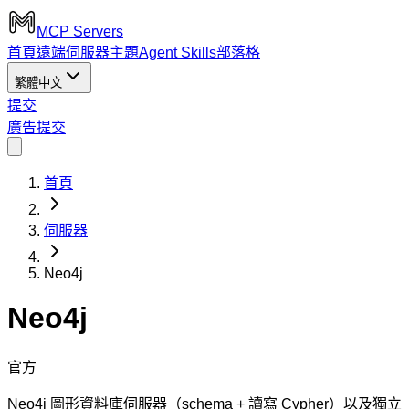
MCP Servers
首頁
遠端伺服器
主題
Agent Skills
部落格
繁體中文
提交
廣告
提交
首頁
伺服器
Neo4j
Neo4j
官方
Neo4j 圖形資料庫伺服器（schema + 讀寫 Cypher）以及獨立