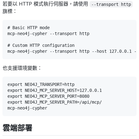
若要以 HTTP 模式執行伺服器，請使用
--transport http
旗標：
# Basic HTTP mode

mcp-neo4j-cypher --transport http

# Custom HTTP configuration

也支援環境變數：
export NEO4J_TRANSPORT=http

export NEO4J_MCP_SERVER_HOST=127.0.0.1

export NEO4J_MCP_SERVER_PORT=8080

export NEO4J_MCP_SERVER_PATH=/api/mcp/

雲端部署