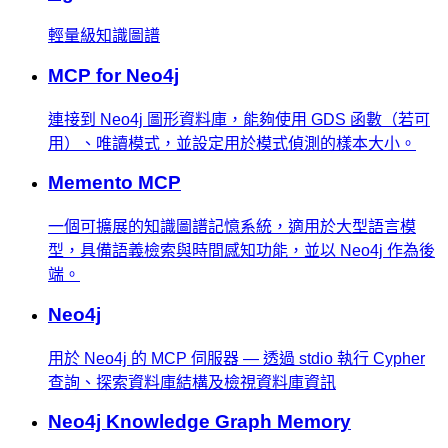
輕量級知識圖譜
MCP for Neo4j
連接到 Neo4j 圖形資料庫，能夠使用 GDS 函數（若可
用）、唯讀模式，並設定用於模式偵測的樣本大小。
Memento MCP
一個可擴展的知識圖譜記憶系統，適用於大型語言模
型，具備語義檢索與時間感知功能，並以 Neo4j 作為後
端。
Neo4j
用於 Neo4j 的 MCP 伺服器 — 透過 stdio 執行 Cypher
查詢、探索資料庫結構及檢視資料庫資訊
Neo4j Knowledge Graph Memory