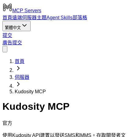
MCP Servers
首頁
遠端伺服器
主題
Agent Skills
部落格
繁體中文
提交
廣告
提交
首頁
伺服器
Kudosity MCP
Kudosity MCP
官方
使用Kudosity API建置以發送SMS和MMS。存取開發者文