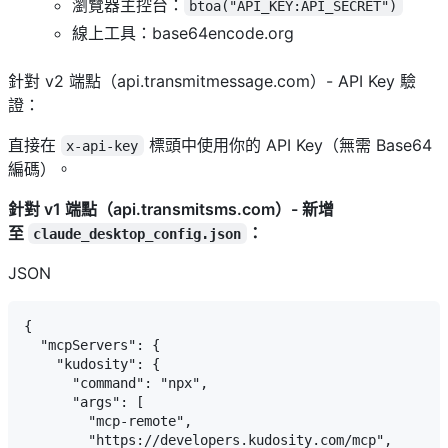
瀏覽器主控台：
btoa("API_KEY:API_SECRET")
線上工具：base64encode.org
針對 v2 端點（api.transmitmessage.com）- API Key 驗
證：
直接在
標頭中使用你的 API Key（無需 Base64
x-api-key
編碼）。
針對 v1 端點（api.transmitsms.com）- 新增
至
：
claude_desktop_config.json
JSON
{

  "mcpServers": {

    "kudosity": {

      "command": "npx",

      "args": [

        "mcp-remote",

        "https://developers.kudosity.com/mcp",
