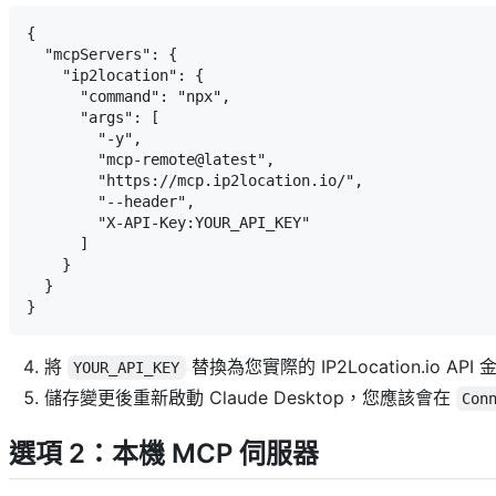
{

  "mcpServers": {

    "ip2location": {

      "command": "npx",

      "args": [

        "-y",

        "mcp-remote@latest",

        "https://mcp.ip2location.io/",

        "--header",

        "X-API-Key:YOUR_API_KEY"

      ]

    }

  }

將
替換為您實際的 IP2Location.io A
YOUR_API_KEY
儲存變更後重新啟動 Claude Desktop，您應該會在
Con
選項 2：本機 MCP 伺服器