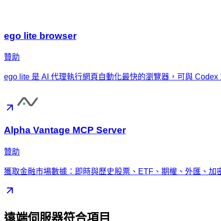
ego lite browser
贊助
ego lite 是 AI 代理執行網頁自動化最快的瀏覽器，可與 Code
Alpha Vantage MCP Server
贊助
獲取金融市場數據：即時與歷史股票、ETF、期權、外匯、加
遠端伺服器符合項目