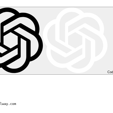
Co
lway.com