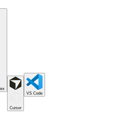
dex
VS Code
Cursor