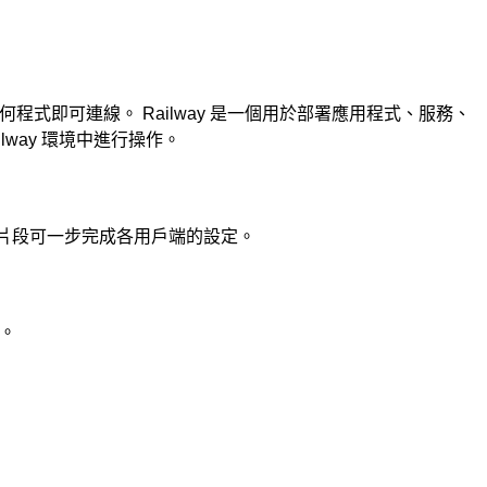
在本機安裝或執行任何程式即可連線。 Railway 是一個用於部署應用程式、服務、
way 環境中進行操作。
e。本頁的設定片段可一步完成各用戶端的設定。
證。