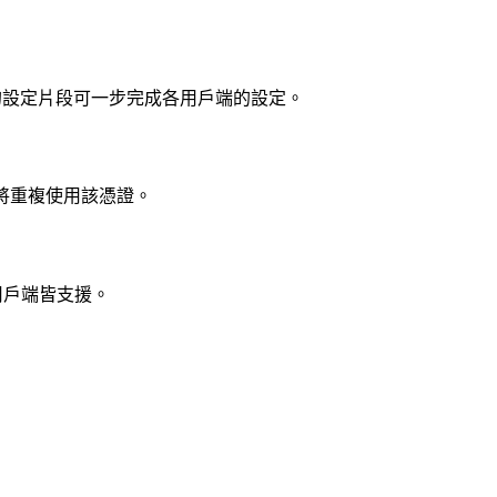
 Code。本頁的設定片段可一步完成各用戶端的設定。
階段將重複使用該憑證。
CP 用戶端皆支援。