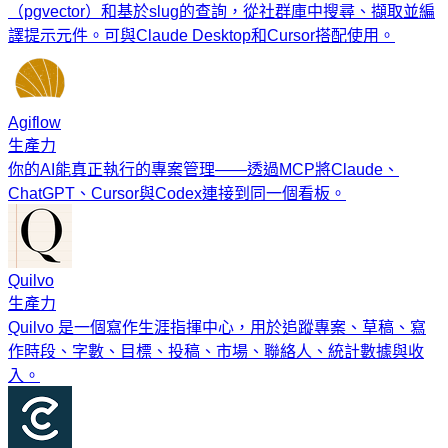
（pgvector）和基於slug的查詢，從社群庫中搜尋、擷取並編
譯提示元件。可與Claude Desktop和Cursor搭配使用。
Agiflow
生產力
你的AI能真正執行的專案管理——透過MCP將Claude、
ChatGPT、Cursor與Codex連接到同一個看板。
Quilvo
生產力
Quilvo 是一個寫作生涯指揮中心，用於追蹤專案、草稿、寫
作時段、字數、目標、投稿、市場、聯絡人、統計數據與收
入。