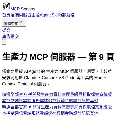
MCP Servers
首頁
遠端伺服器
主題
Agent Skills
部落格
繁體中文
提交
廣告
提交
生產力 MCP 伺服器
— 第 9 頁
探索適用於 AI Agent 的 生產力 MCP 伺服器。瀏覽、比較並
安裝可用於 Claude、Cursor、VS Code 等工具的 Model
Context Protocol 伺服器。
精選
全部
官方 🌟
開發
生產力
資料庫
搜尋
網頁抓取
檔案系統
版
本控制
通訊
雲端服務
雲端儲存
行銷
金融
設計
記憶
其他
精選
全部
官方 🌟
開發
生產力
資料庫
搜尋
網頁抓取
檔案系統
版
本控制
通訊
雲端服務
雲端儲存
行銷
金融
設計
記憶
其他