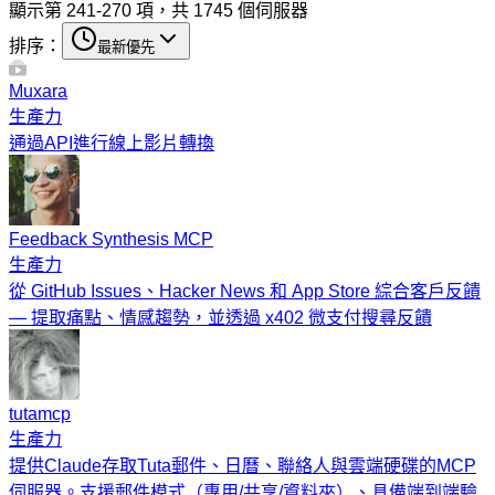
顯示第 241-270 項，共 1745 個伺服器
排序：
最新優先
Muxara
生產力
通過API進行線上影片轉換
Feedback Synthesis MCP
生產力
從 GitHub Issues、Hacker News 和 App Store 綜合客戶反饋
— 提取痛點、情感趨勢，並透過 x402 微支付搜尋反饋
tutamcp
生產力
提供Claude存取Tuta郵件、日曆、聯絡人與雲端硬碟的MCP
伺服器。支援郵件模式（專用/共享/資料夾）、具備端到端驗