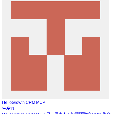
HelloGrowth CRM MCP
生產力