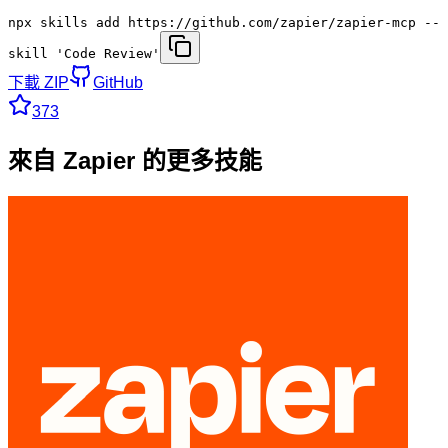
npx skills add https://github.com/zapier/zapier-mcp --
skill 'Code Review'
下載 ZIP
GitHub
373
來自 Zapier 的更多技能