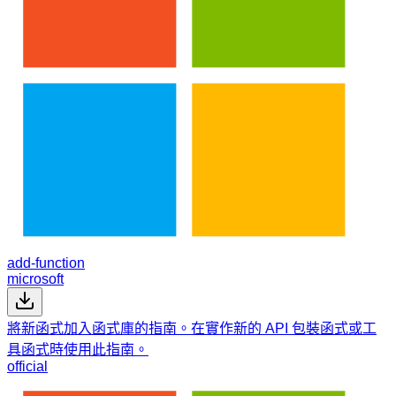
add-function
microsoft
將新函式加入函式庫的指南。在實作新的 API 包裝函式或工
具函式時使用此指南。
official