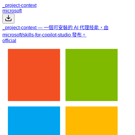
_project-context
microsoft
_project-context — 一個可安裝的 AI 代理技能，由
microsoft/skills-for-copilot-studio 發布。
official