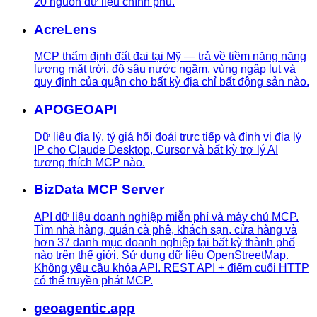
20 nguồn dữ liệu chính phủ.
AcreLens
MCP thẩm định đất đai tại Mỹ — trả về tiềm năng năng
lượng mặt trời, độ sâu nước ngầm, vùng ngập lụt và
quy định của quận cho bất kỳ địa chỉ bất động sản nào.
APOGEOAPI
Dữ liệu địa lý, tỷ giá hối đoái trực tiếp và định vị địa lý
IP cho Claude Desktop, Cursor và bất kỳ trợ lý AI
tương thích MCP nào.
BizData MCP Server
API dữ liệu doanh nghiệp miễn phí và máy chủ MCP.
Tìm nhà hàng, quán cà phê, khách sạn, cửa hàng và
hơn 37 danh mục doanh nghiệp tại bất kỳ thành phố
nào trên thế giới. Sử dụng dữ liệu OpenStreetMap.
Không yêu cầu khóa API. REST API + điểm cuối HTTP
có thể truyền phát MCP.
geoagentic.app