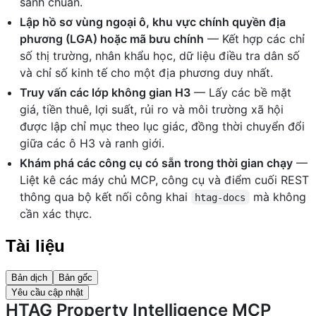
sánh chuẩn.
Lập hồ sơ vùng ngoại ô, khu vực chính quyền địa
phương (LGA) hoặc mã bưu chính
— Kết hợp các chỉ
số thị trường, nhân khẩu học, dữ liệu điều tra dân số
và chỉ số kinh tế cho một địa phương duy nhất.
Truy vấn các lớp không gian H3
— Lấy các bề mặt
giá, tiền thuê, lợi suất, rủi ro và môi trường xã hội
được lập chỉ mục theo lục giác, đồng thời chuyển đổi
giữa các ô H3 và ranh giới.
Khám phá các công cụ có sẵn trong thời gian chạy
—
Liệt kê các máy chủ MCP, công cụ và điểm cuối REST
thông qua bộ kết nối công khai
mà không
htag-docs
cần xác thực.
Tài liệu
Bản dịch
Bản gốc
Yêu cầu cập nhật
HTAG Property Intelligence MCP