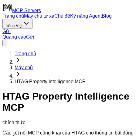
MCP Servers
Trang chủ
Máy chủ từ xa
Chủ đề
Kỹ năng Agent
Blog
Tiếng Việt
Gửi
Quảng cáo
Gửi
Trang chủ
Máy chủ
HTAG Property Intelligence MCP
HTAG Property Intelligence
MCP
chính thức
Các kết nối MCP công khai của HTAG cho thông tin bất động