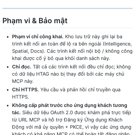
Phạm vi & Bảo mật
Phạm vi chỉ công khai.
Kho lưu trữ này ghi lại ba
trình kết nối an toàn để lộ ra bên ngoài (Intelligence,
Spatial, Docs). Các trình kết nối nội bộ / không công
khai được cố ý bỏ qua khỏi danh sách này.
Chỉ đọc.
Tất cả các trình kết nối đều chỉ đọc; không
có dữ liệu HTAG nào bị thay đổi bởi các máy chủ
MCP này.
Chỉ HTTPS.
Yêu cầu và phản hồi chỉ truyền qua
HTTPS.
Không cấp phát trước cho ứng dụng khách tương
tác.
Siêu dữ liệu OAuth 2.0 được khám phá trực tiếp
từ URL MCP và hỗ trợ Đăng ký Ứng dụng Khách
Động với mã ủy quyền + PKCE, vì vậy các ứng dụng
khách có khả năng MCP có thể hoàn tất đăng nhập