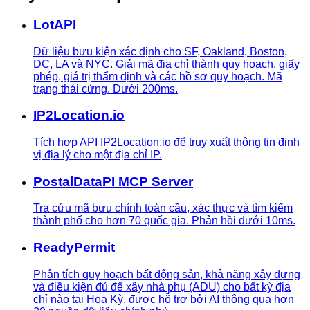
LotAPI
Dữ liệu bưu kiện xác định cho SF, Oakland, Boston,
DC, LA và NYC. Giải mã địa chỉ thành quy hoạch, giấy
phép, giá trị thẩm định và các hồ sơ quy hoạch. Mã
trạng thái cứng. Dưới 200ms.
IP2Location.io
Tích hợp API IP2Location.io để truy xuất thông tin định
vị địa lý cho một địa chỉ IP.
PostalDataPI MCP Server
Tra cứu mã bưu chính toàn cầu, xác thực và tìm kiếm
thành phố cho hơn 70 quốc gia. Phản hồi dưới 10ms.
ReadyPermit
Phân tích quy hoạch bất động sản, khả năng xây dựng
và điều kiện đủ để xây nhà phụ (ADU) cho bất kỳ địa
chỉ nào tại Hoa Kỳ, được hỗ trợ bởi AI thông qua hơn