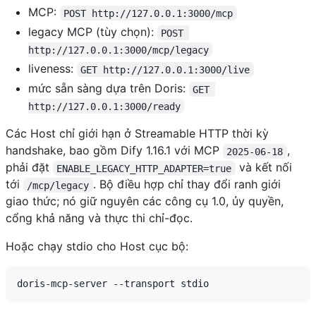
MCP:
POST http://127.0.0.1:3000/mcp
legacy MCP (tùy chọn):
POST 
http://127.0.0.1:3000/mcp/legacy
liveness:
GET http://127.0.0.1:3000/live
mức sẵn sàng dựa trên Doris:
GET 
http://127.0.0.1:3000/ready
Các Host chỉ giới hạn ở Streamable HTTP thời kỳ
handshake, bao gồm Dify 1.16.1 với MCP
,
2025-06-18
phải đặt
và kết nối
ENABLE_LEGACY_HTTP_ADAPTER=true
tới
. Bộ điều hợp chỉ thay đổi ranh giới
/mcp/legacy
giao thức; nó giữ nguyên các công cụ 1.0, ủy quyền,
cổng khả năng và thực thi chỉ-đọc.
Hoặc chạy stdio cho Host cục bộ: