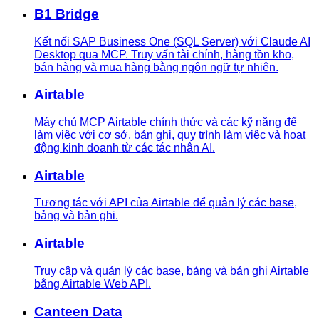
B1 Bridge
Kết nối SAP Business One (SQL Server) với Claude AI
Desktop qua MCP. Truy vấn tài chính, hàng tồn kho,
bán hàng và mua hàng bằng ngôn ngữ tự nhiên.
Airtable
Máy chủ MCP Airtable chính thức và các kỹ năng để
làm việc với cơ sở, bản ghi, quy trình làm việc và hoạt
động kinh doanh từ các tác nhân AI.
Airtable
Tương tác với API của Airtable để quản lý các base,
bảng và bản ghi.
Airtable
Truy cập và quản lý các base, bảng và bản ghi Airtable
bằng Airtable Web API.
Canteen Data