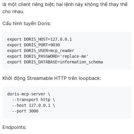
là một client riêng biệt; hai lệnh này không thể thay thế
cho nhau.
Cấu hình tuyến Doris:
export DORIS_HOST=127.0.0.1

export DORIS_PORT=9030

export DORIS_USER=mcp_reader

export DORIS_PASSWORD='replace-me'

Khởi động Streamable HTTP trên loopback:
doris-mcp-server \

  --transport http \

  --host 127.0.0.1 \

Endpoints: