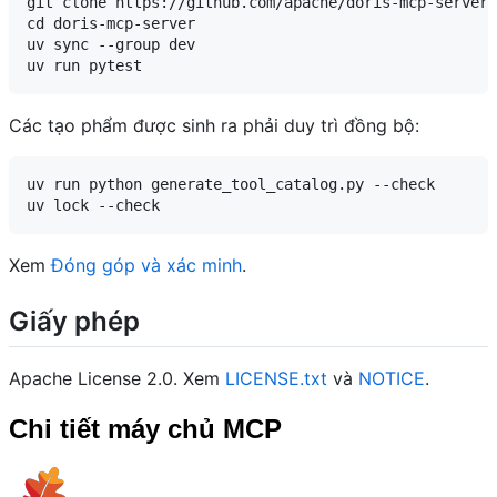
git clone https://github.com/apache/doris-mcp-server.
cd doris-mcp-server

uv sync --group dev

Các tạo phẩm được sinh ra phải duy trì đồng bộ:
uv run python generate_tool_catalog.py --check

Xem
Đóng góp và xác minh
.
Giấy phép
Apache License 2.0. Xem
LICENSE.txt
và
NOTICE
.
Chi tiết máy chủ MCP