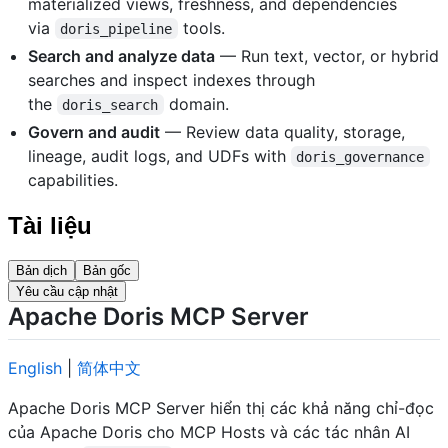
materialized views, freshness, and dependencies
via
tools.
doris_pipeline
Search and analyze data
— Run text, vector, or hybrid
searches and inspect indexes through
the
domain.
doris_search
Govern and audit
— Review data quality, storage,
lineage, audit logs, and UDFs with
doris_governance
capabilities.
Tài liệu
Bản dịch
Bản gốc
Yêu cầu cập nhật
Apache Doris MCP Server
English
|
简体中文
Apache Doris MCP Server hiển thị các khả năng chỉ-đọc
của Apache Doris cho MCP Hosts và các tác nhân AI