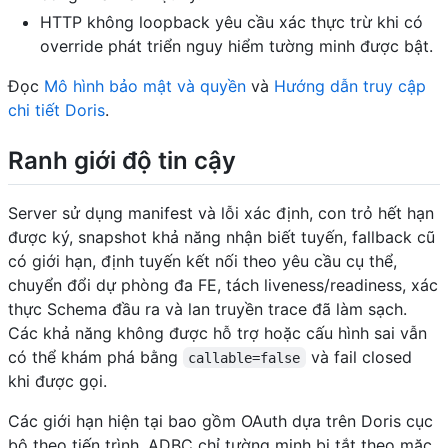
HTTP không loopback yêu cầu xác thực trừ khi có
override phát triển nguy hiểm tường minh được bật.
Đọc
Mô hình bảo mật và quyền
và
Hướng dẫn truy cập
chi tiết Doris
.
Ranh giới độ tin cậy
Server sử dụng manifest và lỗi xác định, con trỏ hết hạn
được ký, snapshot khả năng nhận biết tuyến, fallback cũ
có giới hạn, định tuyến kết nối theo yêu cầu cụ thể,
chuyển đổi dự phòng đa FE, tách liveness/readiness, xác
thực Schema đầu ra và lan truyền trace đã làm sạch.
Các khả năng không được hỗ trợ hoặc cấu hình sai vẫn
có thể khám phá bằng
và fail closed
callable=false
khi được gọi.
Các giới hạn hiện tại bao gồm OAuth dựa trên Doris cục
bộ theo tiến trình, ADBC chỉ tường minh bị tắt theo mặc