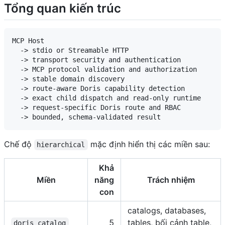
Tổng quan kiến trúc
MCP Host

  -> stdio or Streamable HTTP

  -> transport security and authentication

  -> MCP protocol validation and authorization

  -> stable domain discovery

  -> route-aware Doris capability detection

  -> exact child dispatch and read-only runtime

  -> request-specific Doris route and RBAC

Chế độ
mặc định hiển thị các miền sau:
hierarchical
Khả
Miền
năng
Trách nhiệm
con
catalogs, databases,
5
tables, bối cảnh table,
doris_catalog