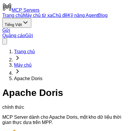
MCP Servers
Trang chủ
Máy chủ từ xa
Chủ đề
Kỹ năng Agent
Blog
Tiếng Việt
Gửi
Quảng cáo
Gửi
Trang chủ
Máy chủ
Apache Doris
Apache Doris
chính thức
MCP Server dành cho Apache Doris, một kho dữ liệu thời
gian thực dựa trên MPP.