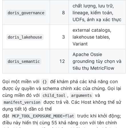
chất lượng, lưu trữ,
8
lineage, kiểm toán,
doris_governance
UDFs, ánh xạ xác thực
external catalogs,
3
lakehouse tables,
doris_lakehouse
Variant
Apache Ossie
12
grounding tùy chọn và
doris_semantic
tiêu thụ MetricFlow
Gọi một miền với
để khám phá các khả năng con
{}
được ủy quyền và schema chính xác của chúng. Gọi lại
cùng miền đó với
,
và
child_tool
arguments
được trả về. Các Host không thể sử
manifest_version
dụng tiết lộ dần có thể
đặt
trước khi khởi động;
MCP_TOOL_EXPOSURE_MODE=flat
điều này hiển thị cùng 55 khả năng con với tên chính