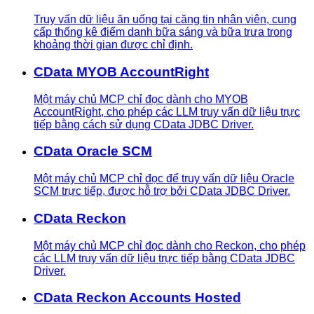
Truy vấn dữ liệu ăn uống tại căng tin nhân viên, cung
cấp thống kê điểm danh bữa sáng và bữa trưa trong
khoảng thời gian được chỉ định.
CData MYOB AccountRight
Một máy chủ MCP chỉ đọc dành cho MYOB
AccountRight, cho phép các LLM truy vấn dữ liệu trực
tiếp bằng cách sử dụng CData JDBC Driver.
CData Oracle SCM
Một máy chủ MCP chỉ đọc để truy vấn dữ liệu Oracle
SCM trực tiếp, được hỗ trợ bởi CData JDBC Driver.
CData Reckon
Một máy chủ MCP chỉ đọc dành cho Reckon, cho phép
các LLM truy vấn dữ liệu trực tiếp bằng CData JDBC
Driver.
CData Reckon Accounts Hosted