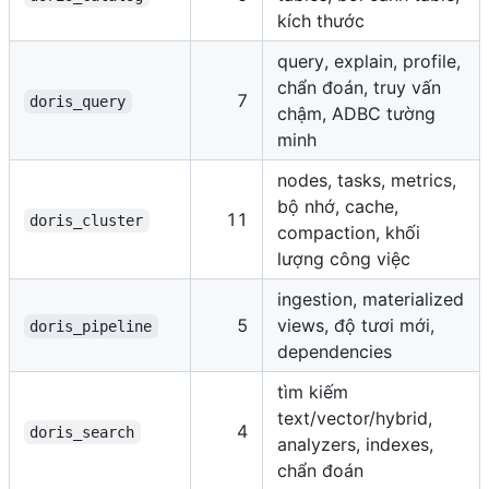
kích thước
query, explain, profile,
chẩn đoán, truy vấn
7
doris_query
chậm, ADBC tường
minh
nodes, tasks, metrics,
bộ nhớ, cache,
11
doris_cluster
compaction, khối
lượng công việc
ingestion, materialized
5
views, độ tươi mới,
doris_pipeline
dependencies
tìm kiếm
text/vector/hybrid,
4
doris_search
analyzers, indexes,
chẩn đoán