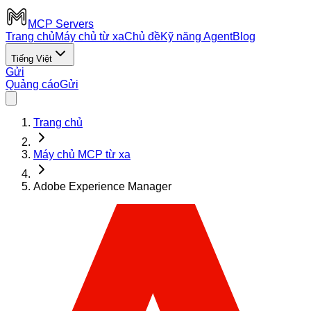
MCP Servers
Trang chủ
Máy chủ từ xa
Chủ đề
Kỹ năng Agent
Blog
Tiếng Việt
Gửi
Quảng cáo
Gửi
Trang chủ
Máy chủ MCP từ xa
Adobe Experience Manager