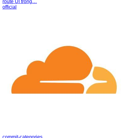
route UI trong…
official
commit-categories