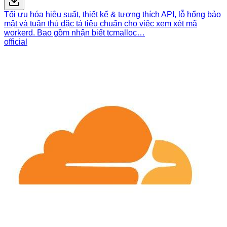
Tối ưu hóa hiệu suất, thiết kế & tương thích API, lỗ hổng bảo
mật và tuân thủ đặc tả tiêu chuẩn cho việc xem xét mã
workerd. Bao gồm nhận biết tcmalloc…
official