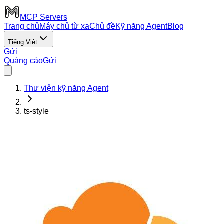
MCP Servers
Trang chủ
Máy chủ từ xa
Chủ đề
Kỹ năng Agent
Blog
Tiếng Việt
Gửi
Quảng cáo
Gửi
Thư viện kỹ năng Agent
ts-style