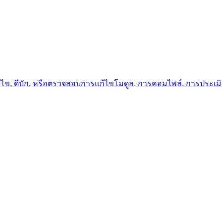
ก้ไข, ดีบัก, หรือตรวจสอบการแก้ไขโมดูล, การคอมไพล์, การประเ