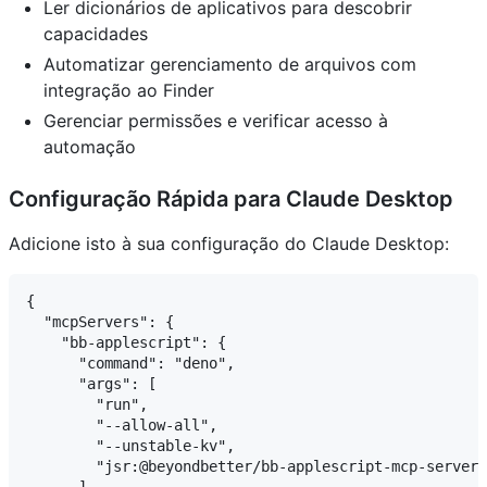
Ler dicionários de aplicativos para descobrir
capacidades
Automatizar gerenciamento de arquivos com
integração ao Finder
Gerenciar permissões e verificar acesso à
automação
Configuração Rápida para Claude Desktop
Adicione isto à sua configuração do Claude Desktop:
{

  "mcpServers": {

    "bb-applescript": {

      "command": "deno",

      "args": [

        "run",

        "--allow-all",

        "--unstable-kv",

        "jsr:@beyondbetter/bb-applescript-mcp-server"
