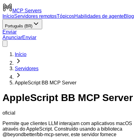
MCP Servers
Início
Servidores remotos
Tópicos
Habilidades de agente
Blog
Português (BR)
Enviar
Anunciar
Enviar
Início
Servidores
AppleScript BB MCP Server
AppleScript BB MCP Server
oficial
Permite que clientes LLM interajam com aplicativos macOS
através do AppleScript. Construído usando a biblioteca
@beyondbetter/bb-mcp-server, este servidor fornece