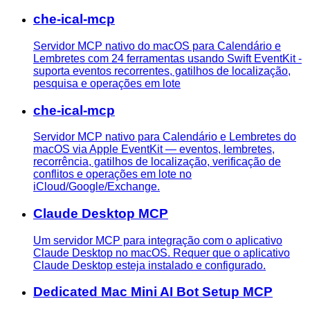
che-ical-mcp
Servidor MCP nativo do macOS para Calendário e
Lembretes com 24 ferramentas usando Swift EventKit -
suporta eventos recorrentes, gatilhos de localização,
pesquisa e operações em lote
che-ical-mcp
Servidor MCP nativo para Calendário e Lembretes do
macOS via Apple EventKit — eventos, lembretes,
recorrência, gatilhos de localização, verificação de
conflitos e operações em lote no
iCloud/Google/Exchange.
Claude Desktop MCP
Um servidor MCP para integração com o aplicativo
Claude Desktop no macOS. Requer que o aplicativo
Claude Desktop esteja instalado e configurado.
Dedicated Mac Mini AI Bot Setup MCP