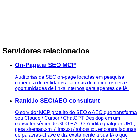
Servidores relacionados
On-Page.ai SEO MCP
Auditorias de SEO on-page focadas em pesquisa,
cobertura de entidades, lacunas de concorrentes e
oportunidades de links internos para agentes de IA.
Ranki.io SEO/AEO consultant
O servidor MCP gratuito de SEO e AEO que transforma
seu Claude / Cursor / ChatGPT Desktop em um
consultor sênior de SEO + AEO. Audita qualquer URL,
gera sitemap.xml / llms.txt / robots.txt, encontra lacunas
de palavras-chave e diz exatamente à sua IA o que