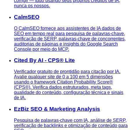
corrigir — tudo usando seus próprios créditos de IA,
nunca os nossos.
CalmSEO
O CalmSEO fornece aos assistentes de IA dados de
SEO em tempo real para pesquisa de palavras-chave,
verificação de SERP, palavras-chave de concorrentes,
auditorias de páginas e insights do Google Search
Console por meio do MCP.
Cited By AI - CPS® Lite
Verificador gratuito de prontidão para citação por IA.
Avalie qualquer site de 0 a 100 em 5 dimensões
usando o framework Citation Probability Score®
(CPS®). Verifica dados estruturados, meta tags,
qualidade do conteúdo, configuração técnica e sinais
de IA.
EzBiz SEO & Marketing Analysis
Pesquisa de palavras-chave com IA, análise de SERP,
verificação de backlinks e otimização de conteúdo para