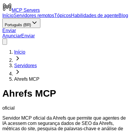
MCP Servers
Início
Servidores remotos
Tópicos
Habilidades de agente
Blog
Português (BR)
Enviar
Anunciar
Enviar
Início
Servidores
Ahrefs MCP
Ahrefs MCP
oficial
Servidor MCP oficial da Ahrefs que permite que agentes de
IA acessem com segurança dados de SEO da Ahrefs,
métricas do site, pesquisa de palavras-chave e análise de