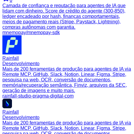
6
Camada de confiança e reputação para agentes de IA que
lidam com dinheiro. Score de crédito do agente (300-850),
ledger encadeado por hash, finanças comportamentais,
meios de pagamento reais (Stripe, Paystack, Lightning),
compras autônomas com garantia.
mnemopay/mnemopay-sdk
Rainfall
Desenvolvimento
Mais de 200 ferramentas de produção para agentes de IA via
Remote MCP. GitHub, Slack, Notion, Linear, Figma, Stripe,
pesquisa na web, OCR, conversão de documentos,
memória/recuperação semântica, Finviz, arquivos da SEC,
geração de imagens e muito mais.
rainfall-studio-pragma-digital-com
Rainfall
Desenvolvimento
Mais de 200 ferramentas de produção para agentes de IA via
Remote MCP. GitHub, Slack, Notion, Linear, Figma, Stripe,
pesquisa na web, OCR, conversão de documentos,