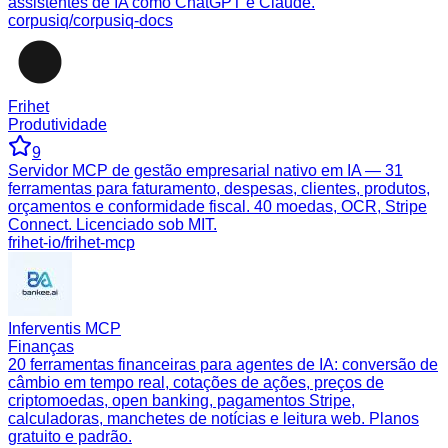
assistentes de IA como ChatGPT e Claude.
corpusiq/corpusiq-docs
Frihet
Produtividade
9
Servidor MCP de gestão empresarial nativo em IA — 31
ferramentas para faturamento, despesas, clientes, produtos,
orçamentos e conformidade fiscal. 40 moedas, OCR, Stripe
Connect. Licenciado sob MIT.
frihet-io/frihet-mcp
Inferventis MCP
Finanças
20 ferramentas financeiras para agentes de IA: conversão de
câmbio em tempo real, cotações de ações, preços de
criptomoedas, open banking, pagamentos Stripe,
calculadoras, manchetes de notícias e leitura web. Planos
gratuito e padrão.