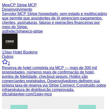
MewCP Stripe MCP
Desenvolvimento
Servidor MCP Stripe hospedado, sem estado e multilocatário
que permite que assistentes de IA gerenciem pagamentos,
clientes, assinaturas, faturas e operações financeiras por
meio do Stripe.
asthetech/mewcp-stripe
1Stay Hotel Booking
Outros
2
Reserva de hotel completa via MCP — mais de 300 mil
propriedades, números reais de confirmação de hotel,
pontos de fidelidade, checkout seguro. Hotéis são
comerciantes registrados. Desenvolvedores definem sua
própria taxa de reserva via Stripe Connect. Construído sobre
infraestrutura de distribuição comprovada.
oficial
stayker-com/1stay-mcp