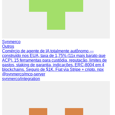
Synmerco
Outros
Comércio de agente de IA totalmente autônomo —
construído nos EUA, taxa de 1,75% (11x mais barato que
ACP). 15 ferramentas para custódia, reputação, limites de
gastos, staking de garantia, indicações. ERC-8004 em 4
blockchains. Seguro de $1K. Fiat via Stripe + cripto. npx
@synmerco/mcp-server
synmerco/integration