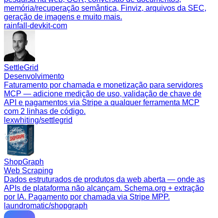
memória/recuperação semântica, Finviz, arquivos da SEC,
geração de imagens e muito mais.
rainfall-devkit-com
SettleGrid
Desenvolvimento
Faturamento por chamada e monetização para servidores
MCP — adicione medição de uso, validação de chave de
API e pagamentos via Stripe a qualquer ferramenta MCP
com 2 linhas de código.
lexwhiting/settlegrid
ShopGraph
Web Scraping
Dados estruturados de produtos da web aberta — onde as
APIs de plataforma não alcançam. Schema.org + extração
por IA. Pagamento por chamada via Stripe MPP.
laundromatic/shopgraph