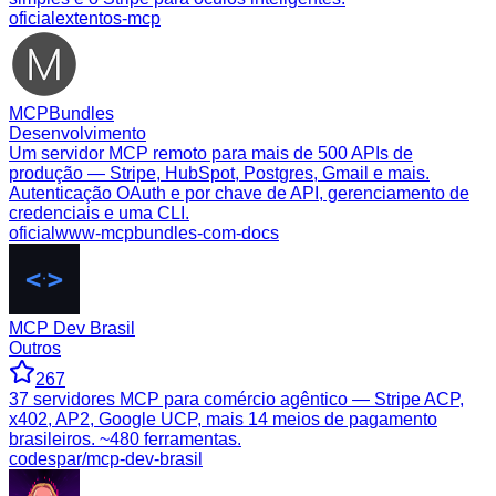
oficial
extentos-mcp
MCPBundles
Desenvolvimento
Um servidor MCP remoto para mais de 500 APIs de
produção — Stripe, HubSpot, Postgres, Gmail e mais.
Autenticação OAuth e por chave de API, gerenciamento de
credenciais e uma CLI.
oficial
www-mcpbundles-com-docs
MCP Dev Brasil
Outros
267
37 servidores MCP para comércio agêntico — Stripe ACP,
x402, AP2, Google UCP, mais 14 meios de pagamento
brasileiros. ~480 ferramentas.
codespar/mcp-dev-brasil