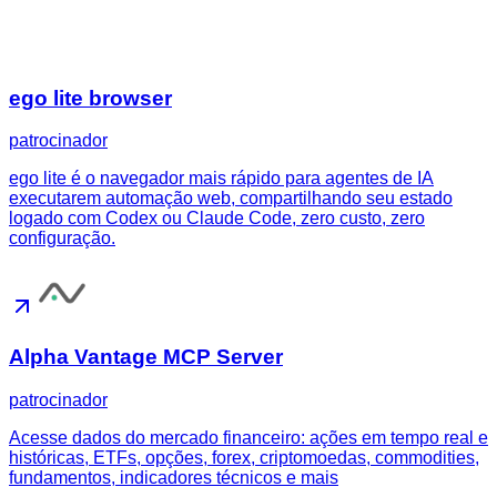
ego lite browser
patrocinador
ego lite é o navegador mais rápido para agentes de IA
executarem automação web, compartilhando seu estado
logado com Codex ou Claude Code, zero custo, zero
configuração.
Alpha Vantage MCP Server
patrocinador
Acesse dados do mercado financeiro: ações em tempo real e
históricas, ETFs, opções, forex, criptomoedas, commodities,
fundamentos, indicadores técnicos e mais