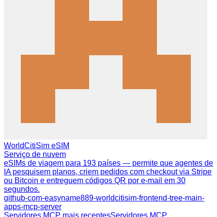
WorldCitiSim eSIM
Serviço de nuvem
eSIMs de viagem para 193 países — permite que agentes de
IA pesquisem planos, criem pedidos com checkout via Stripe
ou Bitcoin e entreguem códigos QR por e-mail em 30
segundos.
github-com-easyname889-worldcitisim-frontend-tree-main-
apps-mcp-server
Servidores MCP mais recentes
Servidores MCP