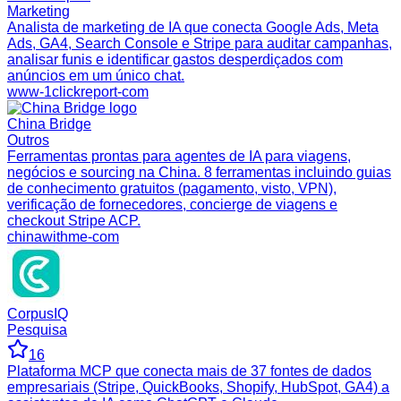
Marketing
Analista de marketing de IA que conecta Google Ads, Meta
Ads, GA4, Search Console e Stripe para auditar campanhas,
analisar funis e identificar gastos desperdiçados com
anúncios em um único chat.
www-1clickreport-com
China Bridge
Outros
Ferramentas prontas para agentes de IA para viagens,
negócios e sourcing na China. 8 ferramentas incluindo guias
de conhecimento gratuitos (pagamento, visto, VPN),
verificação de fornecedores, concierge de viagens e
checkout Stripe ACP.
chinawithme-com
CorpusIQ
Pesquisa
16
Plataforma MCP que conecta mais de 37 fontes de dados
empresariais (Stripe, QuickBooks, Shopify, HubSpot, GA4) a