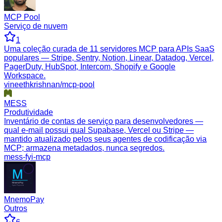
MCP Pool
Serviço de nuvem
1
Uma coleção curada de 11 servidores MCP para APIs SaaS
populares — Stripe, Sentry, Notion, Linear, Datadog, Vercel,
PagerDuty, HubSpot, Intercom, Shopify e Google
Workspace.
vineethkrishnan/mcp-pool
MESS
Produtividade
Inventário de contas de serviço para desenvolvedores —
qual e-mail possui qual Supabase, Vercel ou Stripe —
mantido atualizado pelos seus agentes de codificação via
MCP; armazena metadados, nunca segredos.
mess-fyi-mcp
MnemoPay
Outros