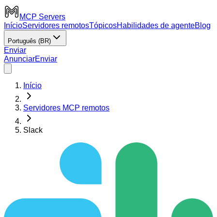
MCP Servers
Início
Servidores remotos
Tópicos
Habilidades de agente
Blog
Português (BR)
Enviar
Anunciar
Enviar
Início
Servidores MCP remotos
Slack