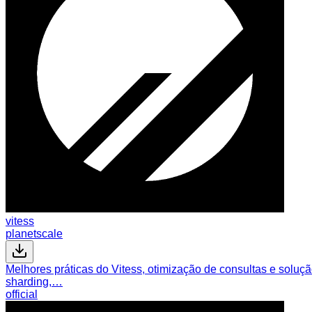
vitess
planetscale
Melhores práticas do Vitess, otimização de consultas e solu
sharding,…
official