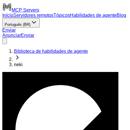
MCP Servers
Início
Servidores remotos
Tópicos
Habilidades de agente
Blog
Português (BR)
Enviar
Anunciar
Enviar
Biblioteca de habilidades de agente
neki