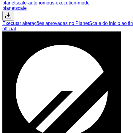
planetscale-autonomous-execution-mode
planetscale
Executar alterações aprovadas no PlanetScale do início ao f
official