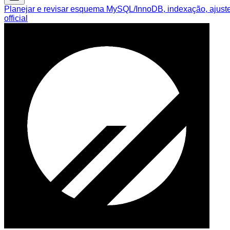
Planejar e revisar esquema MySQL/InnoDB, indexação, ajuste 
official