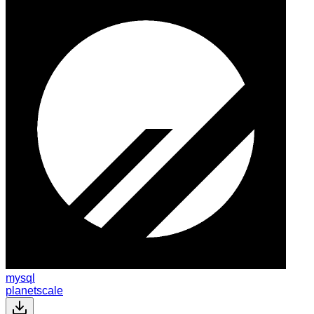
mysql
planetscale