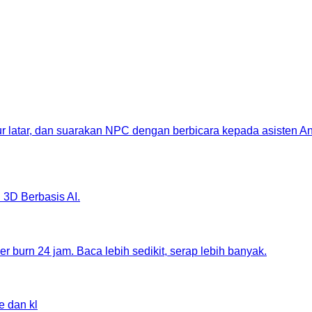
ur latar, dan suarakan NPC dengan berbicara kepada asisten A
3D Berbasis AI.
 burn 24 jam. Baca lebih sedikit, serap lebih banyak.
e dan kl