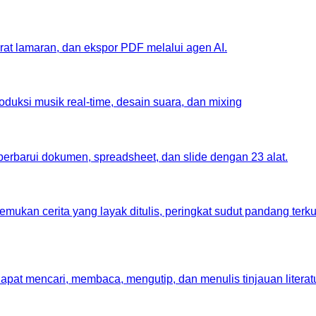
at lamaran, dan ekspor PDF melalui agen AI.
oduksi musik real-time, desain suara, dan mixing
 perbarui dokumen, spreadsheet, dan slide dengan 23 alat.
mukan cerita yang layak ditulis, peringkat sudut pandang terku
apat mencari, membaca, mengutip, dan menulis tinjauan literat