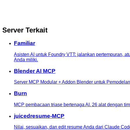
Server Terkait
Familiar
Asisten AI untuk Foundry VTT: jalankan pertempuran, at
Anda miliki.
Blender AI MCP
Server MCP Modular + Addon Blender untuk Pemodelan 
Burn
MCP pembacaan triase bertenaga AI. 26 alat dengan timer
juicedresume-MCP
Nilai, sesuaikan, dan edit resume Anda dari Claude Cod