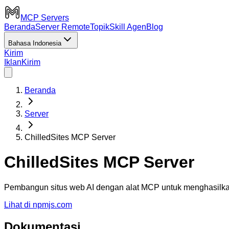
MCP Servers
Beranda
Server Remote
Topik
Skill Agen
Blog
Bahasa Indonesia
Kirim
Iklan
Kirim
Beranda
Server
ChilledSites MCP Server
ChilledSites MCP Server
Pembangun situs web AI dengan alat MCP untuk menghasilka
Lihat di npmjs.com
Dokumentasi