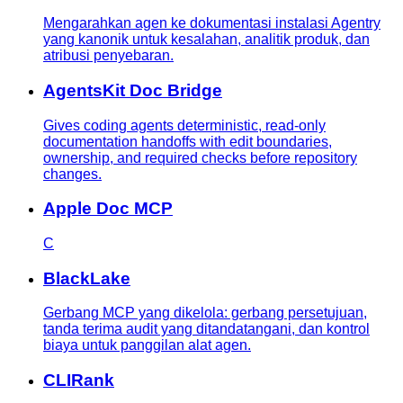
Mengarahkan agen ke dokumentasi instalasi Agentry
yang kanonik untuk kesalahan, analitik produk, dan
atribusi penyebaran.
AgentsKit Doc Bridge
Gives coding agents deterministic, read-only
documentation handoffs with edit boundaries,
ownership, and required checks before repository
changes.
Apple Doc MCP
C
BlackLake
Gerbang MCP yang dikelola: gerbang persetujuan,
tanda terima audit yang ditandatangani, dan kontrol
biaya untuk panggilan alat agen.
CLIRank