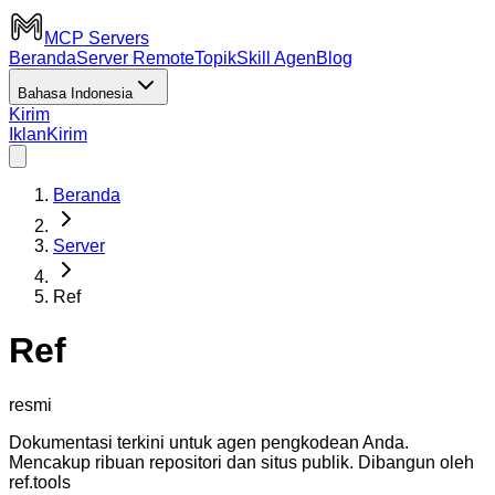
MCP Servers
Beranda
Server Remote
Topik
Skill Agen
Blog
Bahasa Indonesia
Kirim
Iklan
Kirim
Beranda
Server
Ref
Ref
resmi
Dokumentasi terkini untuk agen pengkodean Anda.
Mencakup ribuan repositori dan situs publik. Dibangun oleh
ref.tools