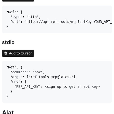
"Ref": {

  "type": "http",

  "url": "https://api.ref.tools/mcp?apiKey=YOUR_API_K
stdio
"Ref": {

  "command": "npx",

  "args": ["ref-tools-mcp@latest"],

  "env": {

    "REF_API_KEY": <sign up to get an api key>

  }

Alat