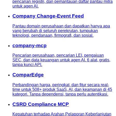
pencarian registri, dan pemantauan daftar pantau mitra
untuk agen AI.
Company Change-Event Feed
Pantau domain perusahaan dan dapatkan hanya apa
yang berubah di seluruh perekrutan, tumpukan
teknologi, pendanaan, firmografi, dan sosial.
company-mcp
Pencarian perusahaan, pencarian LEI, pengajuan
SEC, dan data keuangan untuk agen AI. 6 alat, gratis,
tanpa kunci API.
ComparEdge
Perbandingan harga, peringkat, dan fitur secara real-
time untuk 508+ produk SaaS, AI, dan keamanan di 45
kategori. Tanpa dependensi, tanpa perlu autentikasi.
CSRD Compliance MCP
Kepatuhan terhadap Arahan Pelaporan Keberlanjutan