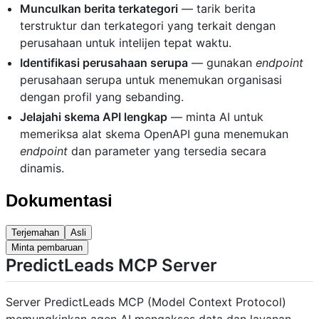
Munculkan berita terkategori
— tarik berita
terstruktur dan terkategori yang terkait dengan
perusahaan untuk intelijen tepat waktu.
Identifikasi perusahaan serupa
— gunakan
endpoint
perusahaan serupa untuk menemukan organisasi
dengan profil yang sebanding.
Jelajahi skema API lengkap
— minta AI untuk
memeriksa alat skema OpenAPI guna menemukan
endpoint
dan parameter yang tersedia secara
dinamis.
Dokumentasi
Terjemahan
Asli
Minta pembaruan
PredictLeads MCP Server
Server PredictLeads MCP (Model Context Protocol)
memungkinkan agen AI mengakses data dan layanan