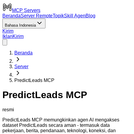
MCP Servers
Beranda
Server Remote
Topik
Skill Agen
Blog
Bahasa Indonesia
Kirim
Iklan
Kirim
Beranda
Server
PredictLeads MCP
PredictLeads MCP
resmi
PredictLeads MCP memungkinkan agen AI mengakses
dataset PredictLeads secara aman - termasuk data
pekerjaan, berita, pendanaan, teknologi, koneksi, dan