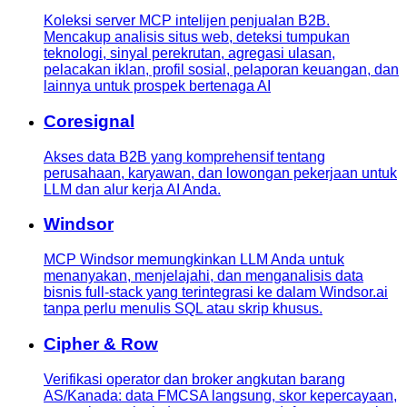
Koleksi server MCP intelijen penjualan B2B.
Mencakup analisis situs web, deteksi tumpukan
teknologi, sinyal perekrutan, agregasi ulasan,
pelacakan iklan, profil sosial, pelaporan keuangan, dan
lainnya untuk prospek bertenaga AI
Coresignal
Akses data B2B yang komprehensif tentang
perusahaan, karyawan, dan lowongan pekerjaan untuk
LLM dan alur kerja AI Anda.
Windsor
MCP Windsor memungkinkan LLM Anda untuk
menanyakan, menjelajahi, dan menganalisis data
bisnis full-stack yang terintegrasi ke dalam Windsor.ai
tanpa perlu menulis SQL atau skrip khusus.
Cipher & Row
Verifikasi operator dan broker angkutan barang
AS/Kanada: data FMCSA langsung, skor kepercayaan,