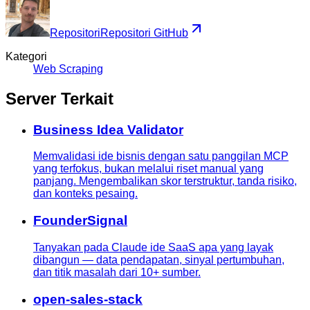
Repositori
Repositori GitHub
Kategori
Web Scraping
Server Terkait
Business Idea Validator
Memvalidasi ide bisnis dengan satu panggilan MCP
yang terfokus, bukan melalui riset manual yang
panjang. Mengembalikan skor terstruktur, tanda risiko,
dan konteks pesaing.
FounderSignal
Tanyakan pada Claude ide SaaS apa yang layak
dibangun — data pendapatan, sinyal pertumbuhan,
dan titik masalah dari 10+ sumber.
open-sales-stack