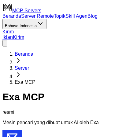
MCP Servers
Beranda
Server Remote
Topik
Skill Agen
Blog
Bahasa Indonesia
Kirim
Iklan
Kirim
Beranda
Server
Exa MCP
Exa MCP
resmi
Mesin pencari yang dibuat untuk AI oleh Exa