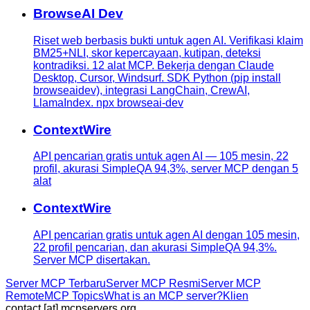
BrowseAI Dev
Riset web berbasis bukti untuk agen AI. Verifikasi klaim
BM25+NLI, skor kepercayaan, kutipan, deteksi
kontradiksi. 12 alat MCP. Bekerja dengan Claude
Desktop, Cursor, Windsurf. SDK Python (pip install
browseaidev), integrasi LangChain, CrewAI,
LlamaIndex. npx browseai-dev
ContextWire
API pencarian gratis untuk agen AI — 105 mesin, 22
profil, akurasi SimpleQA 94,3%, server MCP dengan 5
alat
ContextWire
API pencarian gratis untuk agen AI dengan 105 mesin,
22 profil pencarian, dan akurasi SimpleQA 94,3%.
Server MCP disertakan.
Server MCP Terbaru
Server MCP Resmi
Server MCP
Remote
MCP Topics
What is an MCP server?
Klien
contact [at] mcpservers.org