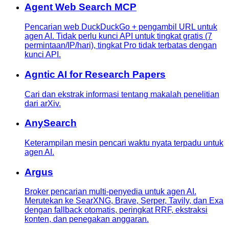
Agent Web Search MCP
Pencarian web DuckDuckGo + pengambil URL untuk
agen AI. Tidak perlu kunci API untuk tingkat gratis (7
permintaan/IP/hari), tingkat Pro tidak terbatas dengan
kunci API.
Agntic AI for Research Papers
Cari dan ekstrak informasi tentang makalah penelitian
dari arXiv.
AnySearch
Keterampilan mesin pencari waktu nyata terpadu untuk
agen AI.
Argus
Broker pencarian multi-penyedia untuk agen AI.
Merutekan ke SearXNG, Brave, Serper, Tavily, dan Exa
dengan fallback otomatis, peringkat RRF, ekstraksi
konten, dan penegakan anggaran.