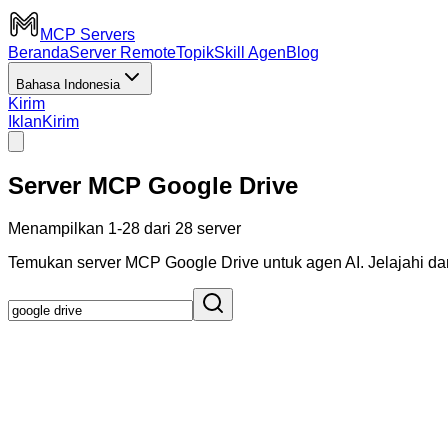
MCP Servers
Beranda
Server Remote
Topik
Skill Agen
Blog
Bahasa Indonesia
Kirim
Iklan
Kirim
Server MCP Google Drive
Menampilkan 1-28 dari 28 server
Temukan server MCP Google Drive untuk agen AI. Jelajahi dan