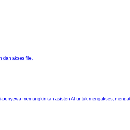
dan akses file.
ti-penyewa memungkinkan asisten AI untuk mengakses, mengatur