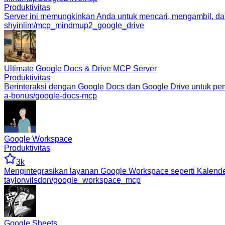
Produktivitas
Server ini memungkinkan Anda untuk mencari, mengambil, da
shyinlim/mcp_mindmup2_google_drive
Ultimate Google Docs & Drive MCP Server
Produktivitas
Berinteraksi dengan Google Docs dan Google Drive untuk pe
a-bonus/google-docs-mcp
Google Workspace
Produktivitas
3k
Mengintegrasikan layanan Google Workspace seperti Kalender
taylorwilsdon/google_workspace_mcp
Google Sheets