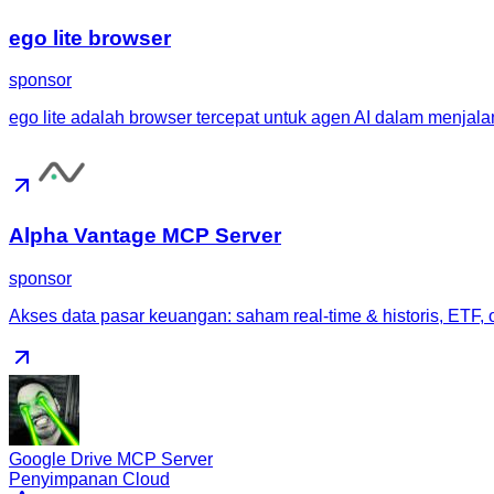
ego lite browser
sponsor
ego lite adalah browser tercepat untuk agen AI dalam menjal
Alpha Vantage MCP Server
sponsor
Akses data pasar keuangan: saham real-time & historis, ETF, ops
Google Drive MCP Server
Penyimpanan Cloud