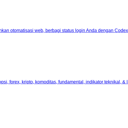
ankan otomatisasi web, berbagi status login Anda dengan Codex 
i, forex, kripto, komoditas, fundamental, indikator teknikal, & 