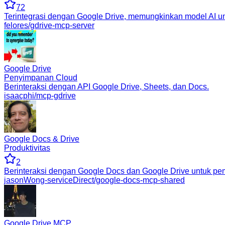
72
Terintegrasi dengan Google Drive, memungkinkan model AI un
felores/gdrive-mcp-server
Google Drive
Penyimpanan Cloud
Berinteraksi dengan API Google Drive, Sheets, dan Docs.
isaacphi/mcp-gdrive
Google Docs & Drive
Produktivitas
2
Berinteraksi dengan Google Docs dan Google Drive untuk pe
jasonWong-serviceDirect/google-docs-mcp-shared
Google Drive MCP