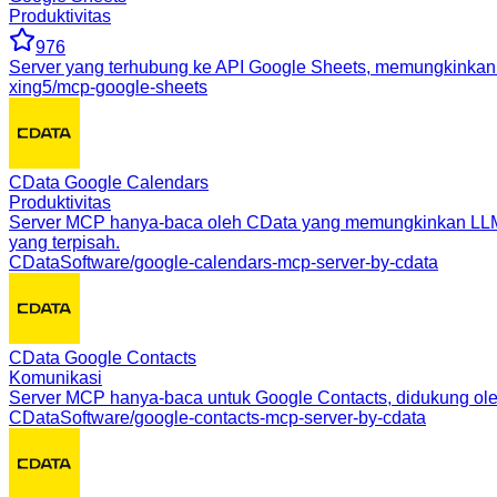
Produktivitas
976
Server yang terhubung ke API Google Sheets, memungkinkan o
xing5/mcp-google-sheets
CData Google Calendars
Produktivitas
Server MCP hanya-baca oleh CData yang memungkinkan LLM 
yang terpisah.
CDataSoftware/google-calendars-mcp-server-by-cdata
CData Google Contacts
Komunikasi
Server MCP hanya-baca untuk Google Contacts, didukung ol
CDataSoftware/google-contacts-mcp-server-by-cdata