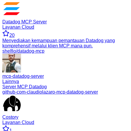
Datadog MCP Server
Layanan Cloud
20
Menyediakan kemampuan pemantauan Datadog yang
komprehensif melalui klien MCP mana pun.
shelfio/datadog-mcp
mcp-datadog-server
Lainnya
Server MCP Datadog
github-com-claudiolazaro-mcp-datadog-server
Costory
Layanan Cloud
1