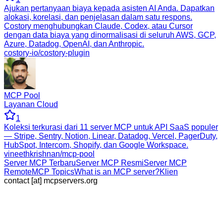
Ajukan pertanyaan biaya kepada asisten AI Anda. Dapatkan
alokasi, korelasi, dan penjelasan dalam satu respons.
Costory menghubungkan Claude, Codex, atau Cursor
dengan data biaya yang dinormalisasi di seluruh AWS, GCP,
Azure, Datadog, OpenAI, dan Anthropic.
costory-io/costory-plugin
MCP Pool
Layanan Cloud
1
Koleksi terkurasi dari 11 server MCP untuk API SaaS populer
— Stripe, Sentry, Notion, Linear, Datadog, Vercel, PagerDuty,
HubSpot, Intercom, Shopify, dan Google Workspace.
vineethkrishnan/mcp-pool
Server MCP Terbaru
Server MCP Resmi
Server MCP
Remote
MCP Topics
What is an MCP server?
Klien
contact [at] mcpservers.org