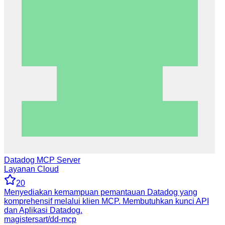
Datadog MCP Server
Layanan Cloud
20
Menyediakan kemampuan pemantauan Datadog yang
komprehensif melalui klien MCP. Membutuhkan kunci API
dan Aplikasi Datadog.
magistersart/dd-mcp