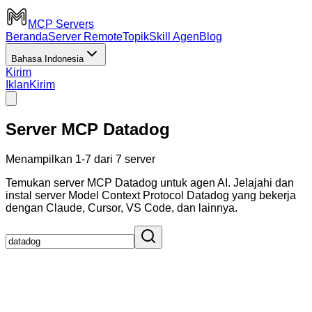
MCP Servers
Beranda
Server Remote
Topik
Skill Agen
Blog
Bahasa Indonesia
Kirim
Iklan
Kirim
Server MCP Datadog
Menampilkan 1-7 dari 7 server
Temukan server MCP Datadog untuk agen AI. Jelajahi dan
instal server Model Context Protocol Datadog yang bekerja
dengan Claude, Cursor, VS Code, dan lainnya.