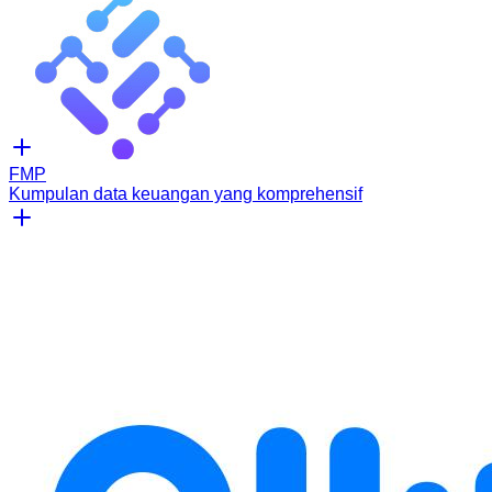
FMP
Kumpulan data keuangan yang komprehensif