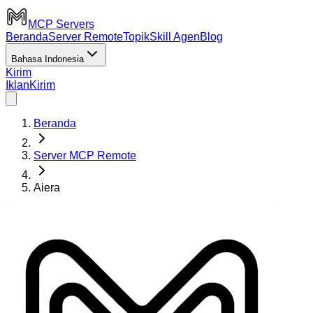
MCP Servers
Beranda
Server Remote
Topik
Skill Agen
Blog
Bahasa Indonesia
Kirim
Iklan
Kirim
Beranda
Server MCP Remote
Aiera