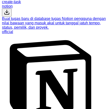
create-task
notion
Buat tugas baru di database tugas Notion pengguna dengan
nilai bawaan yang masuk akal untuk tanggal jatuh tempo,
status, pemilik, dan proyek.
official