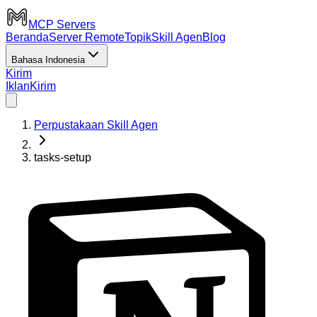
MCP Servers
Beranda
Server Remote
Topik
Skill Agen
Blog
Bahasa Indonesia
Kirim
Iklan
Kirim
Perpustakaan Skill Agen
tasks-setup