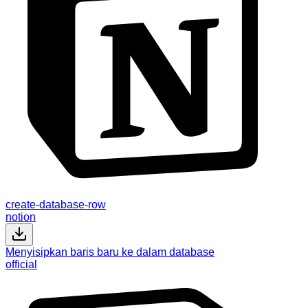
create-database-row
notion
Menyisipkan baris baru ke dalam database
official