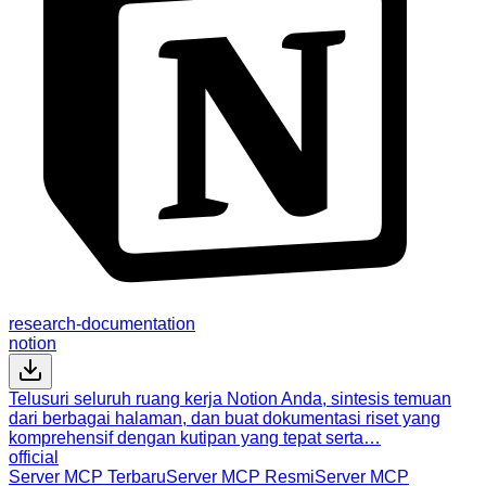
research-documentation
notion
Telusuri seluruh ruang kerja Notion Anda, sintesis temuan
dari berbagai halaman, dan buat dokumentasi riset yang
komprehensif dengan kutipan yang tepat serta…
official
Server MCP Terbaru
Server MCP Resmi
Server MCP